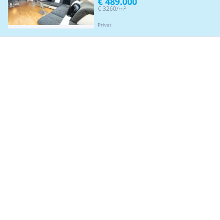
€ 489.000
€ 3260/m²
Privat