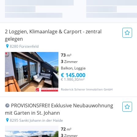
2 Loggien, Klimaanlage & Carport - zentral
gelegen
8280 Fürstenfeld
73
m²
3
Zimmer
Balkon, Loggia
€ 145.000
€ 1.986,30/m²
Roderick Scherer Immobilien GmbH
PROVISIONSFREI! Exklusive Neubauwohnung
mit Garten in St. Johann
8295 Sankt Johann in der Haide
72
m²
3
Zimmer