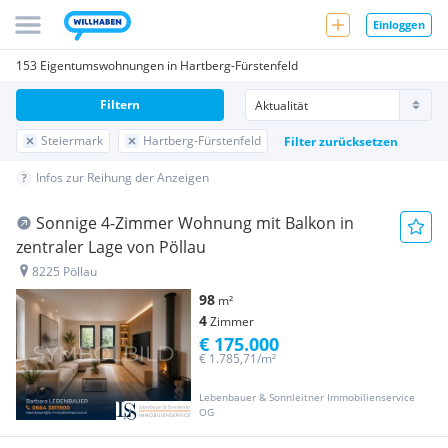
Einloggen
153 Eigentumswohnungen in Hartberg-Fürstenfeld
Filtern
Steiermark
Hartberg-Fürstenfeld
Filter zurücksetzen
Infos zur Reihung der Anzeigen
Sonnige 4-Zimmer Wohnung mit Balkon in
zentraler Lage von Pöllau
8225 Pöllau
98
m²
4
Zimmer
€ 175.000
€ 1.785,71/m²
Lebenbauer & Sonnleitner Immobilienservice
OG