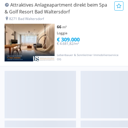
Attraktives Anlageapartment direkt beim Spa
& Golf Resort Bad Waltersdorf
8271 Bad Waltersdorf
66
m²
Loggia
€ 309.000
€ 4.681,82/m²
Lebenbauer & Sonnleitner Immobilienservice
OG