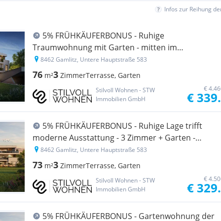
Infos zur Reihung d
5% FRÜHKÄUFERBONUS - Ruhige
Traumwohnung mit Garten - mitten im
Naturparadies - Wohnoase Gamlitz TOP 0-2
8462 Gamlitz, Untere Hauptstraße 583
76
3
m²
Zimmer
Terrasse, Garten
€ 4.4
Stilvoll Wohnen - STW
€ 339
Immobilien GmbH
5% FRÜHKÄUFERBONUS - Ruhige Lage trifft
moderne Ausstattung - 3 Zimmer + Garten -
Wohnoase Gamlitz TOP 0-3
8462 Gamlitz, Untere Hauptstraße 583
73
3
m²
Zimmer
Terrasse, Garten
€ 4.5
Stilvoll Wohnen - STW
€ 329
Immobilien GmbH
5% FRÜHKÄUFERBONUS - Gartenwohnung der