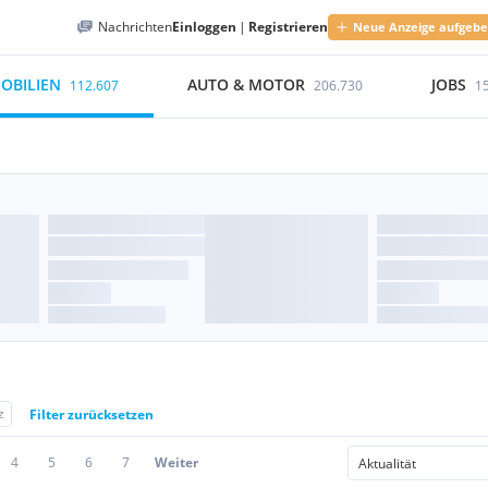
Nachrichten
Einloggen
|
Registrieren
Neue Anzeige aufgeb
OBILIEN
AUTO & MOTOR
JOBS
112.607
206.730
1
z
Filter zurücksetzen
4
5
6
7
Weiter