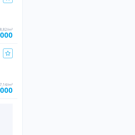
58,82/m²
.000
57,14/m²
.000