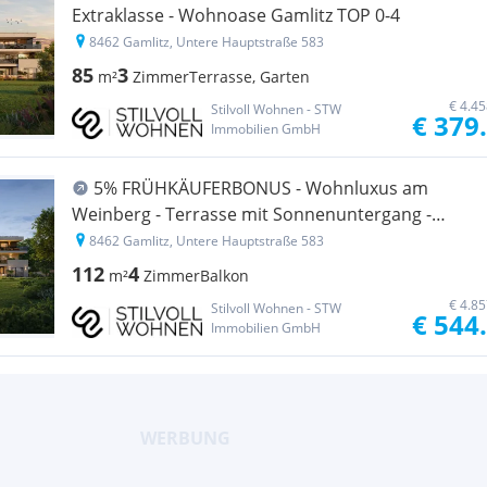
Extraklasse - Wohnoase Gamlitz TOP 0-4
8462 Gamlitz, Untere Hauptstraße 583
85
3
m²
Zimmer
Terrasse, Garten
€ 4.4
Stilvoll Wohnen - STW
€ 379
Immobilien GmbH
5% FRÜHKÄUFERBONUS - Wohnluxus am
Weinberg - Terrasse mit Sonnenuntergang -
Wohnoase Gamlitz TOP 1-1
8462 Gamlitz, Untere Hauptstraße 583
112
4
m²
Zimmer
Balkon
€ 4.8
Stilvoll Wohnen - STW
€ 544
Immobilien GmbH