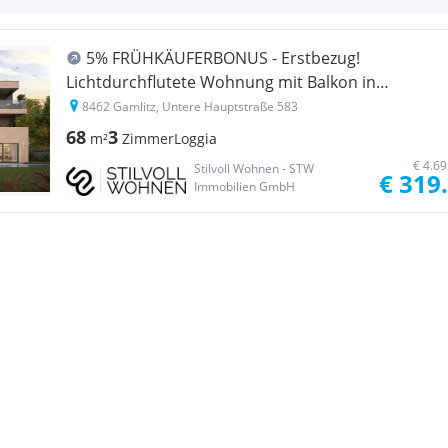
5% FRÜHKÄUFERBONUS - Erstbezug!
Lichtdurchflutete Wohnung mit Balkon in
Ruhelage - Wohnoase Gamlitz TOP 1-4
8462 Gamlitz, Untere Hauptstraße 583
68
3
m²
Zimmer
Loggia
€ 4.6
Stilvoll Wohnen - STW
€ 319
Immobilien GmbH