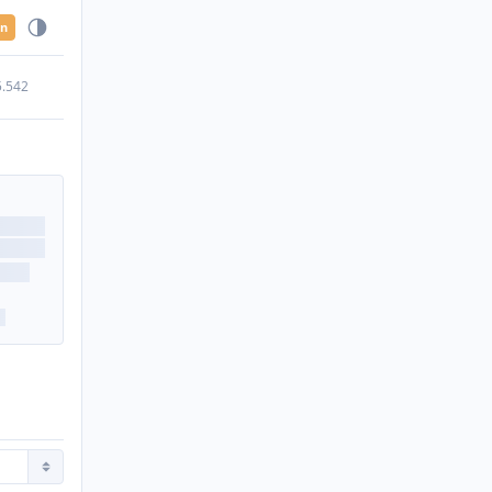
en
5.542