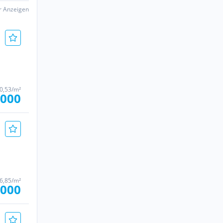
er Anzeigen
60,53/m²
.000
06,85/m²
.000