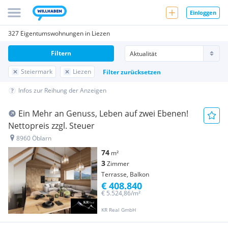
Einloggen
327 Eigentumswohnungen in Liezen
Filtern
Steiermark
Liezen
Filter zurücksetzen
Infos zur Reihung der Anzeigen
Ein Mehr an Genuss, Leben auf zwei Ebenen!
Nettopreis zzgl. Steuer
8960 Öblarn
74
m²
3
Zimmer
Terrasse, Balkon
€ 408.840
€ 5.524,86/m²
KR Real GmbH