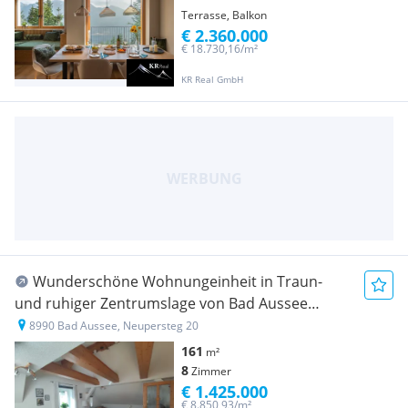
Terrasse, Balkon
€ 2.360.000
€ 18.730,16/m²
KR Real GmbH
Wunderschöne Wohnungeinheit in Traun-
und ruhiger Zentrumslage von Bad Aussee
(Provisionsfrei)
8990 Bad Aussee, Neupersteg 20
161
m²
8
Zimmer
€ 1.425.000
€ 8.850,93/m²