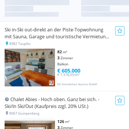
Ski in-Ski out-direkt an der Piste-Topwohnung
mit Sauna, Garage und touristische Vermietung
möglich
8982 Tauplitz
82
m²
3
Zimmer
Balkon
€ 605.000
€ 7.378,05/m²
K3 Immobilien Austria GmbH
Chalet Abies - Hoch oben. Ganz bei sich. -
Ski/In Ski/Out (Kaufpreis zzgl. 20% USt.)
8967 Gumpenberg
126
m²
3
Zimmer