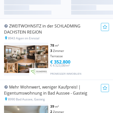
ZWEITWOHNSITZ in der SCHLADMING
DACHSTEIN REGION
8943 Aigen im Ennstal
78
m²
3
Zimmer
Terrasse
€ 352.800
€ 4.523,08/m²
PROMEGGER IMMOBILIEN
Mehr Wohnwert, weniger Kaufpreis! |
Eigentumswohnung in Bad Aussee - Gasteig
8990 Bad Aussee, Gasteig
39
m²
2
Zimmer