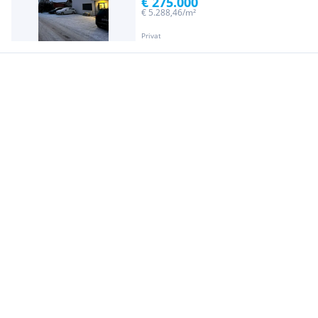
€ 275.000
€ 5.288,46/m²
Privat