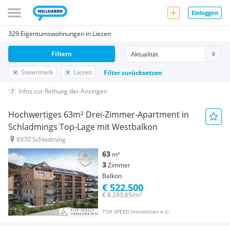
Einloggen
329 Eigentumswohnungen in Liezen
Filtern
Steiermark
Liezen
Filter zurücksetzen
Infos zur Reihung der Anzeigen
Hochwertiges 63m² Drei-Zimmer-Apartment in
Schladmings Top-Lage mit Westbalkon
8970 Schladming
63
m²
3
Zimmer
Balkon
€ 522.500
€ 8.293,65/m²
TOP SPEED Immobilien e.U.