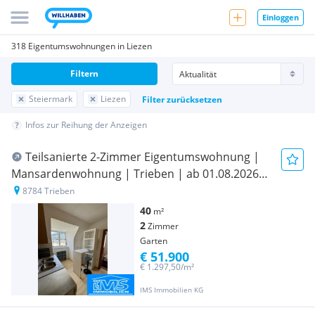
Einloggen
318 Eigentumswohnungen in Liezen
Filtern
Steiermark
Liezen
Filter zurücksetzen
Infos zur Reihung der Anzeigen
Teilsanierte 2-Zimmer Eigentumswohnung |
Mansardenwohnung | Trieben | ab 01.08.2026
frei Verfügbar IMS Immobilien KG
8784 Trieben
40
m²
2
Zimmer
Garten
€ 51.900
€ 1.297,50/m²
IMS Immobilien KG