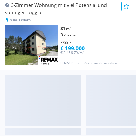
3-Zimmer Wohnung mit viel Potenzial und
sonniger Loggia!
8960 Öblarn
81
m²
3
Zimmer
Loggia
€ 199.000
€ 2.456,79/m²
REMAX Nature - Zechmann Immobilien