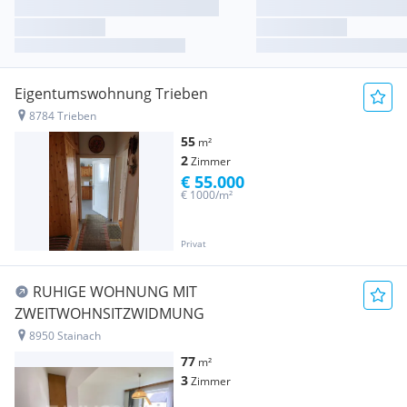
Eigentumswohnung Trieben
8784 Trieben
55
m²
2
Zimmer
€ 55.000
€ 1000/m²
Privat
RUHIGE WOHNUNG MIT
ZWEITWOHNSITZWIDMUNG
8950 Stainach
77
m²
3
Zimmer