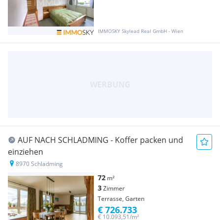
IMMOSKY Skylead Real GmbH - Wien
AUF NACH SCHLADMING - Koffer packen und
einziehen
8970 Schladming
72
m²
3
Zimmer
Terrasse, Garten
€ 726.733
€ 10.093,51/m²