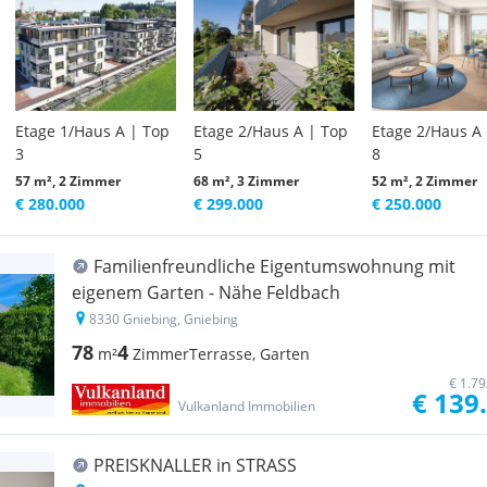
Etage 1/Haus A | Top
Etage 2/Haus A | Top
Etage 2/Haus A
3
5
8
57 m², 2 Zimmer
68 m², 3 Zimmer
52 m², 2 Zimmer
€ 280.000
€ 299.000
€ 250.000
Familienfreundliche Eigentumswohnung mit
eigenem Garten - Nähe Feldbach
8330 Gniebing, Gniebing
78
4
m²
Zimmer
Terrasse, Garten
€ 1.7
€ 139
Vulkanland Immobilien
PREISKNALLER in STRASS