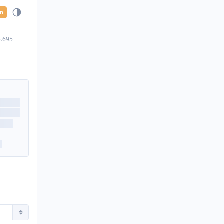
en
5.695