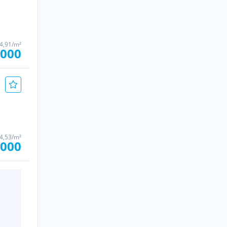
64,91/m²
.000
24,53/m²
.000