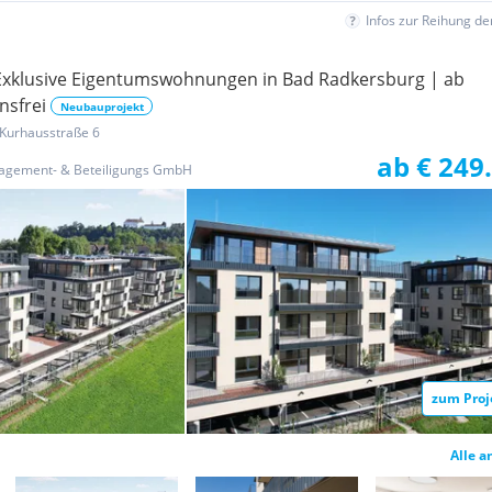
Infos zur Reihung d
xklusive Eigentumswohnungen in Bad Radkersburg | ab
nsfrei
Neubauprojekt
Kurhausstraße 6
ab € 249
agement- & Beteiligungs GmbH
zum Proj
Alle a