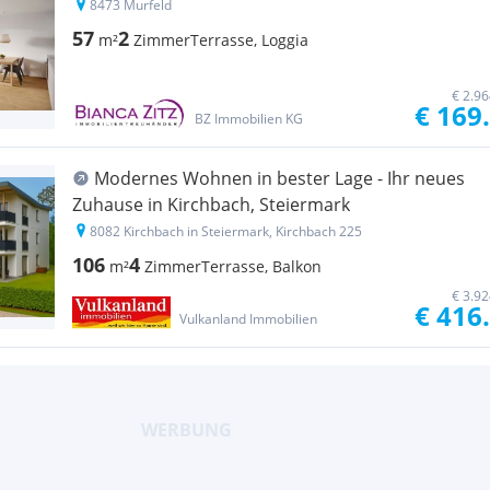
8473 Murfeld
57
2
m²
Zimmer
Terrasse, Loggia
€ 2.9
€ 169
BZ Immobilien KG
Modernes Wohnen in bester Lage - Ihr neues
Zuhause in Kirchbach, Steiermark
8082 Kirchbach in Steiermark, Kirchbach 225
106
4
m²
Zimmer
Terrasse, Balkon
€ 3.9
€ 416
Vulkanland Immobilien