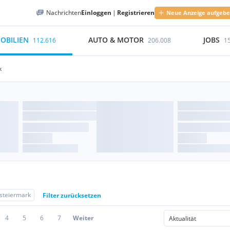
Nachrichten
Einloggen
|
Registrieren
Neue Anzeige aufgeb
OBILIEN
AUTO & MOTOR
JOBS
112.616
206.008
1
k
steiermark
Filter zurücksetzen
4
5
6
7
Weiter