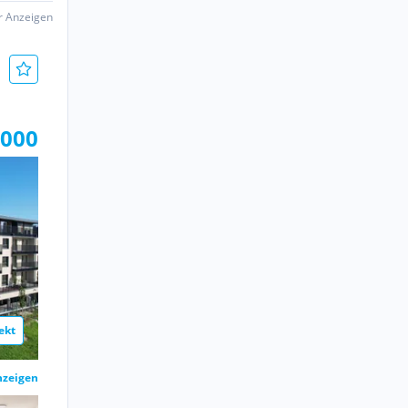
er Anzeigen
.000
ekt
nzeigen