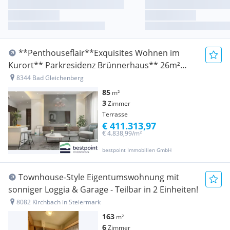
**Penthouseflair**Exquisites Wohnen im
Kurort** Parkresidenz Brünnerhaus** 26m²
Terrassen ** modernste Ausstattung **
8344 Bad Gleichenberg
malerisches Ambiente **
85
m²
3
Zimmer
Terrasse
€ 411.313,97
€ 4.838,99/m²
bestpoint Immobilien GmbH
Townhouse-Style Eigentumswohnung mit
sonniger Loggia & Garage - Teilbar in 2 Einheiten!
8082 Kirchbach in Steiermark
163
m²
6
Zimmer