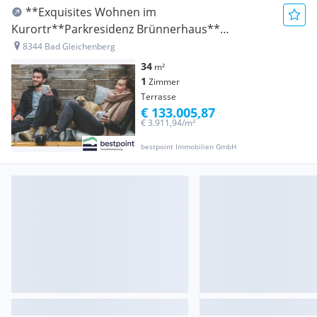
**Exquisites Wohnen im
Kurortr**Parkresidenz Brünnerhaus**
Apartment mit 13m² Terrasse** modernste
8344 Bad Gleichenberg
Ausstattung ** malerisches Ambiente **
34
m²
1
Zimmer
Terrasse
€ 133.005,87
€ 3.911,94/m²
bestpoint Immobilien GmbH