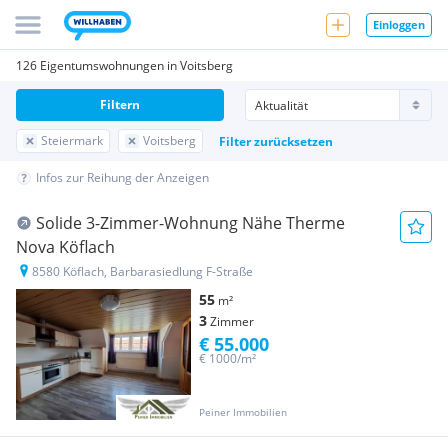
Einloggen
126 Eigentumswohnungen in Voitsberg
Filtern
Steiermark
Voitsberg
Filter zurücksetzen
Infos zur Reihung der Anzeigen
Solide 3-Zimmer-Wohnung Nähe Therme
Nova Köflach
8580 Köflach, Barbarasiedlung F-Straße
55
m²
3
Zimmer
€ 55.000
€ 1000/m²
Peiner Immobilien