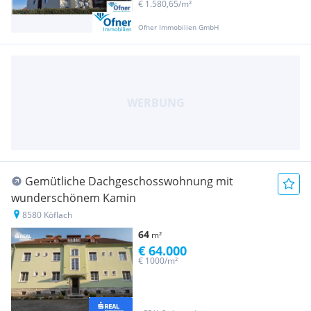
€ 1.580,65/m²
Ofner Immobilien GmbH
Gemütliche Dachgeschosswohnung mit
wunderschönem Kamin
8580 Köflach
64
m²
€ 64.000
€ 1000/m²