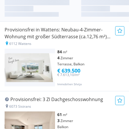
Provisionsfrei in Wattens: Neubau-4-Zimmer-
Wohnung mit großer Südterrasse (ca.12,76 m²)
& Nordostbalkon (ca. 5,27 m²) - Fernwärme &
6112 Wattens
Solaranlage
84
m²
4
Zimmer
Terrasse, Balkon
€ 639.500
€ 7.613,10/m²
Immobilien Silvija
Provisionsfrei: 3 ZI Dachgeschosswohnung
6073 Sistrans
61
m²
3
Zimmer
Balkon