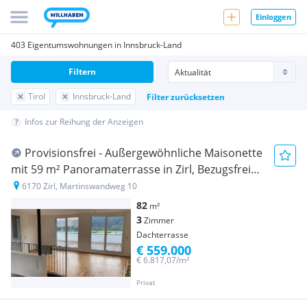
Einloggen
403 Eigentumswohnungen in Innsbruck-Land
Filtern
Tirol
Innsbruck-Land
Filter zurücksetzen
Infos zur Reihung der Anzeigen
Provisionsfrei - Außergewöhnliche Maisonette
mit 59 m² Panoramaterrasse in Zirl, Bezugsfrei
ab Okt/26
6170 Zirl, Martinswandweg 10
82
m²
3
Zimmer
Dachterrasse
€ 559.000
€ 6.817,07/m²
Privat