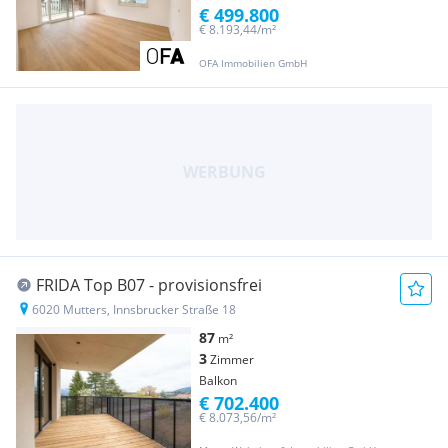
€ 499.800
€ 8.193,44/m²
OFA Immobilien GmbH
FRIDA Top B07 - provisionsfrei
6020 Mutters, Innsbrucker Straße 18
87
m²
3
Zimmer
Balkon
€ 702.400
€ 8.073,56/m²