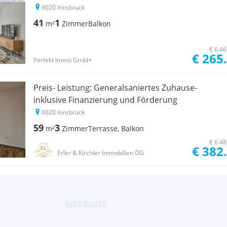
6020 Innsbruck
41
1
m²
Zimmer
Balkon
€ 6.4
€ 265
Perfekt Immo GmbH
Preis- Leistung: Generalsaniertes Zuhause-
inklusive Finanzierung und Förderung
6020 Innsbruck
59
3
m²
Zimmer
Terrasse, Balkon
€ 6.4
€ 382
Erler & Kirchler Immobilien OG