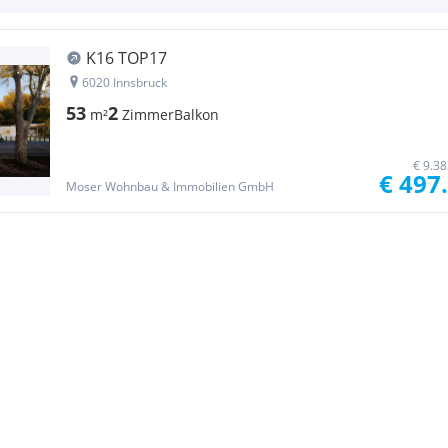
K16 TOP17
6020 Innsbruck
53
2
m²
Zimmer
Balkon
€ 9.3
€ 497
Moser Wohnbau & Immobilien GmbH