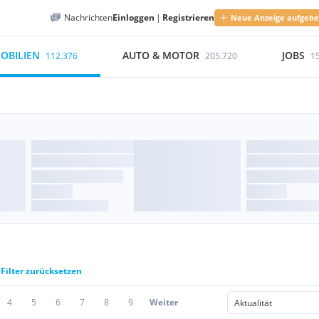
Nachrichten
Einloggen
|
Registrieren
Neue Anzeige aufgeb
OBILIEN
AUTO & MOTOR
JOBS
112.376
205.720
1
Filter zurücksetzen
4
5
6
7
8
9
Weiter