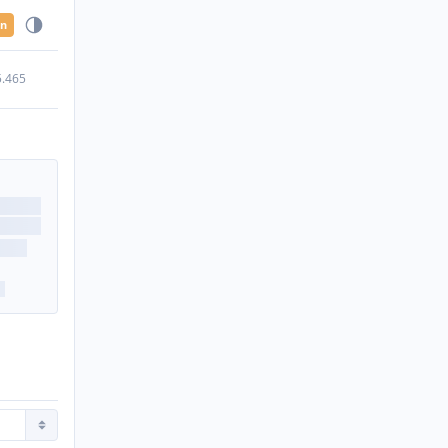
en
5.465