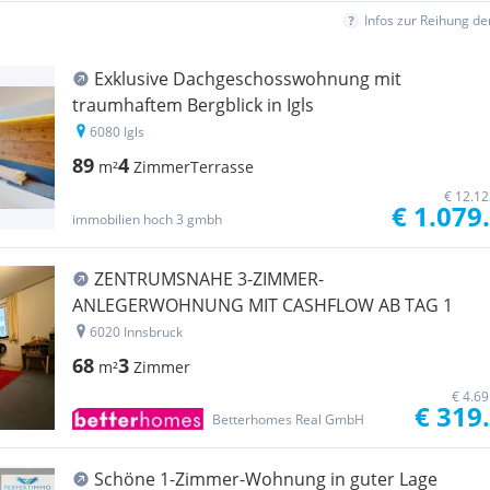
Infos zur Reihung d
Exklusive Dachgeschosswohnung mit
traumhaftem Bergblick in Igls
6080 Igls
89
4
m²
Zimmer
Terrasse
€ 12.12
€ 1.079
immobilien hoch 3 gmbh
ZENTRUMSNAHE 3-ZIMMER-
ANLEGERWOHNUNG MIT CASHFLOW AB TAG 1
6020 Innsbruck
68
3
m²
Zimmer
€ 4.6
€ 319
Betterhomes Real GmbH
Schöne 1-Zimmer-Wohnung in guter Lage