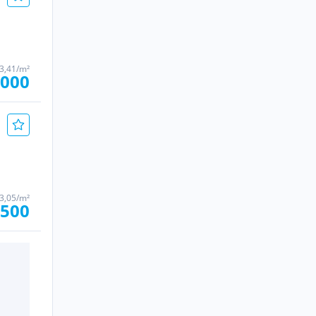
63,41/m²
.000
83,05/m²
.500