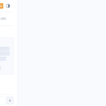
en
5.692