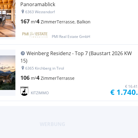
Panoramablick
6363 Westendorf
167
4
m²
Zimmer
Terrasse, Balkon
PMI Real Estate GmbH
Weinberg Residenz - Top 7 (Baustart 2026 KW
15)
6365 Kirchberg in Tirol
106
4
m²
Zimmer
Terrasse
€ 16.41
€ 1.740
KITZIMMO