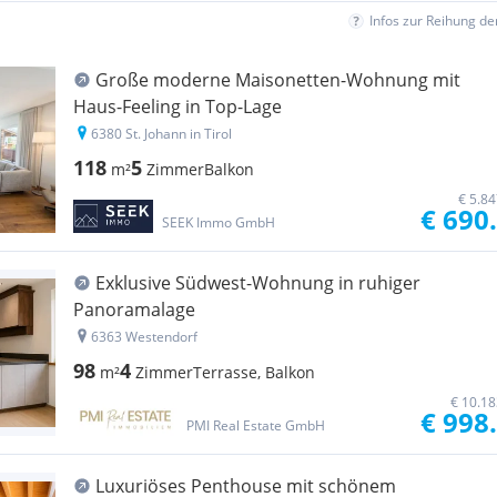
Infos zur Reihung d
Große moderne Maisonetten-Wohnung mit
Haus-Feeling in Top-Lage
6380 St. Johann in Tirol
118
5
m²
Zimmer
Balkon
€ 5.8
€ 690
SEEK Immo GmbH
Exklusive Südwest-Wohnung in ruhiger
Panoramalage
6363 Westendorf
98
4
m²
Zimmer
Terrasse, Balkon
€ 10.18
€ 998
PMI Real Estate GmbH
Luxuriöses Penthouse mit schönem