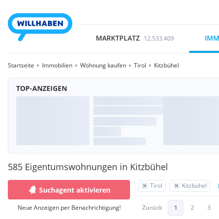
MARKTPLATZ
IMM
12.533.409
Startseite
Immobilien
Wohnung kaufen
Tirol
Kitzbühel
TOP-ANZEIGEN
585 Eigentumswohnungen in Kitzbühel
Tirol
Kitzbühel
Suchagent aktivieren
Neue Anzeigen per Benachrichtigung!
Zurück
1
2
3