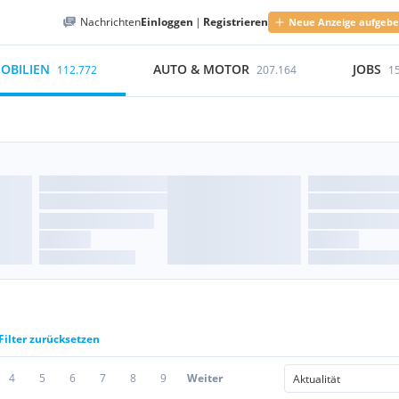
Nachrichten
Einloggen
|
Registrieren
Neue Anzeige aufgeb
OBILIEN
AUTO & MOTOR
JOBS
112.772
207.164
1
Filter zurücksetzen
4
5
6
7
8
9
Weiter