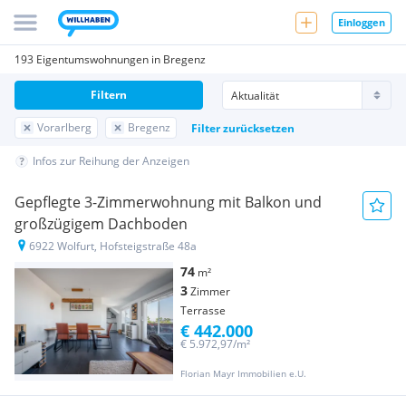
Einloggen
193 Eigentumswohnungen in Bregenz
Filtern
Vorarlberg
Bregenz
Filter zurücksetzen
Infos zur Reihung der Anzeigen
Gepflegte 3-Zimmerwohnung mit Balkon und
großzügigem Dachboden
6922 Wolfurt, Hofsteigstraße 48a
74
m²
3
Zimmer
Terrasse
€ 442.000
€ 5.972,97/m²
Florian Mayr Immobilien e.U.