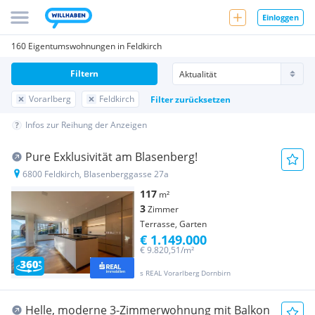
Einloggen
160 Eigentumswohnungen in Feldkirch
Filtern
Vorarlberg
Feldkirch
Filter zurücksetzen
Infos zur Reihung der Anzeigen
Pure Exklusivität am Blasenberg!
6800 Feldkirch, Blasenberggasse 27a
117
m²
3
Zimmer
Terrasse, Garten
€ 1.149.000
€ 9.820,51/m²
s REAL Vorarlberg Dornbirn
Helle, moderne 3-Zimmerwohnung mit Balkon