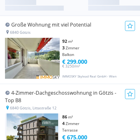
Große Wohnung mit viel Potential
6840 Götzis
92
m²
3
Zimmer
Balkon
€ 299.000
€ 3250/m²
IMMOSKY Skylead Real GmbH - Wien
4-Zimmer-Dachgeschosswohnung in Götzis -
Top B8
6840 Götzis, Littastraße 12
86
m²
4
Zimmer
Terrasse
€ 675.000