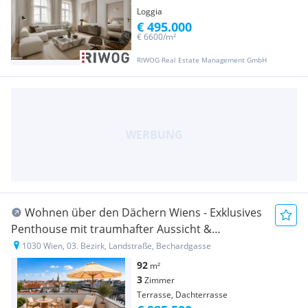
Loggia
€ 495.000
€ 6600/m²
RIWOG Real Estate Management GmbH
Wohnen über den Dächern Wiens - Exklusives
Penthouse mit traumhafter Aussicht &
Dachterrasse, nächst Stadtpark, Wien Mitte und
1030 Wien, 03. Bezirk, Landstraße, Bechardgasse
Rochusmarkt
92
m²
3
Zimmer
Terrasse, Dachterrasse