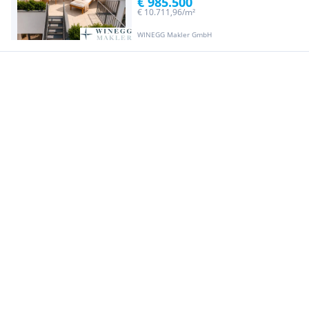
€ 985.500
€ 10.711,96/m²
WINEGG Makler GmbH