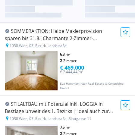
SOMMERAKTION: Halbe Maklerprovision
sparen bis 31.8.! Charmante 2-Zimmer-
Altbauwohnung Nähe Rochusmarkt mit neuer
1030 Wien, 03. Bezirk, Landstraße
Küche und Balkonoption
63
m²
2
Zimmer
€ 469.000
€ 7.444,44/m²
Eva Hammertinger Real Estate & Consulting
GmbH
STILALTBAU mit Potenzial inkl. LOGGIA in
Bestlage unweit des 1. Bezirks | Ideal auch zur
WG-Nutzung | 3. Stock | Westausrichtung |
1030 Wien, 03. Bezirk, Landstraße, Blattgasse 11
Repräsentatives Jahrhundertwendehaus
75
m²
2
Zimmer