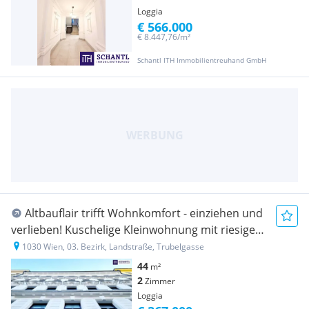
Loggia
€ 566.000
€ 8.447,76/m²
Schantl ITH Immobilientreuhand GmbH
Altbauflair trifft Wohnkomfort - einziehen und
verlieben! Kuschelige Kleinwohnung mit riesiger
Loggia! Traumhaft sanierter Altbau + Perfekte
1030 Wien, 03. Bezirk, Landstraße, Trubelgasse
Raumaufteilung + Hochwertige Ausstattung +
44
m²
Rundum saniert
2
Zimmer
Loggia