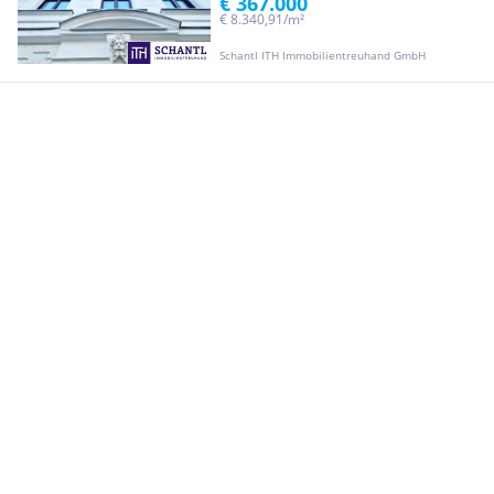
€ 367.000
€ 8.340,91/m²
Schantl ITH Immobilientreuhand GmbH