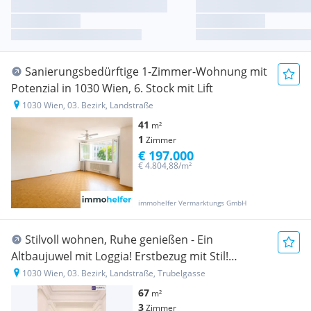
Sanierungsbedürftige 1-Zimmer-Wohnung mit
Potenzial in 1030 Wien, 6. Stock mit Lift
1030 Wien, 03. Bezirk, Landstraße
41
m²
1
Zimmer
€ 197.000
€ 4.804,88/m²
immohelfer Vermarktungs GmbH
Stilvoll wohnen, Ruhe genießen - Ein
Altbaujuwel mit Loggia! Erstbezug mit Stil!
Rundum saniertes Altbauhaus + Ideale
1030 Wien, 03. Bezirk, Landstraße, Trubelgasse
Raumaufteilung! Jetzt zugreifen!
67
m²
3
Zimmer