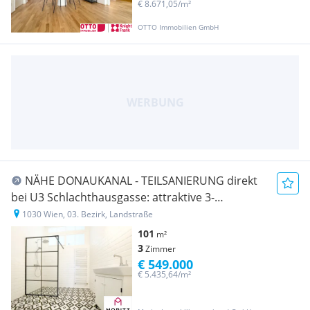
€ 8.671,05/m²
OTTO Immobilien GmbH
NÄHE DONAUKANAL - TEILSANIERUNG direkt
bei U3 Schlachthausgasse: attraktive 3-
Zimmerwohnung inkl. neuer Küche und 2 Bäder
1030 Wien, 03. Bezirk, Landstraße
101
m²
3
Zimmer
€ 549.000
€ 5.435,64/m²