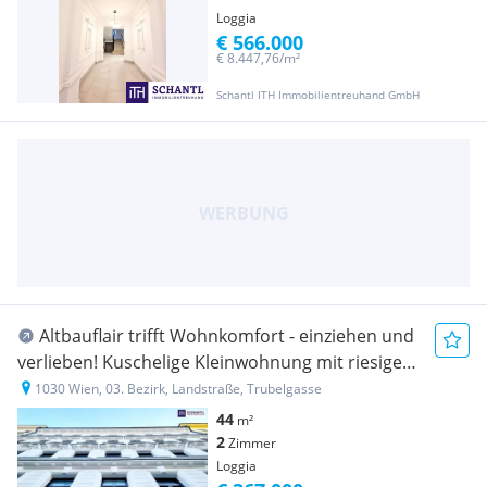
Loggia
€ 566.000
€ 8.447,76/m²
Schantl ITH Immobilientreuhand GmbH
Altbauflair trifft Wohnkomfort - einziehen und
verlieben! Kuschelige Kleinwohnung mit riesiger
Loggia! Traumhaft sanierter Altbau + Perfekte
1030 Wien, 03. Bezirk, Landstraße, Trubelgasse
Raumaufteilung + Hochwertige Ausstattung +
44
m²
Rundum saniert
2
Zimmer
Loggia