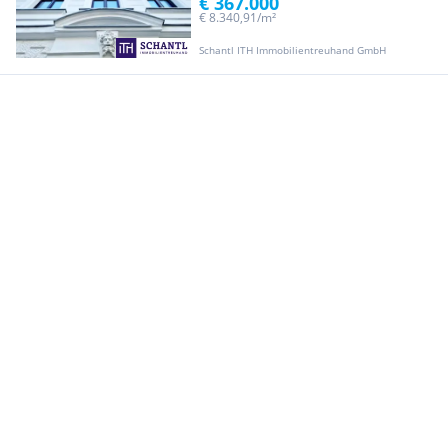
€ 367.000
€ 8.340,91/m²
Schantl ITH Immobilientreuhand GmbH