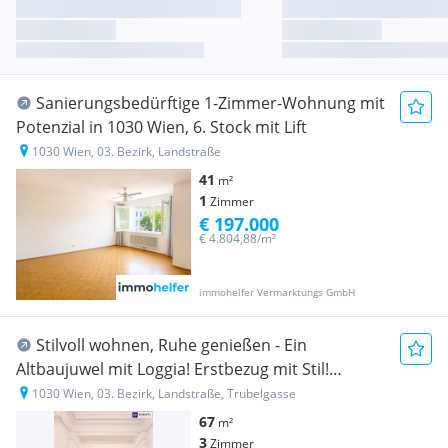
Sanierungsbedürftige 1-Zimmer-Wohnung mit
Potenzial in 1030 Wien, 6. Stock mit Lift
1030 Wien, 03. Bezirk, Landstraße
41
m²
1
Zimmer
€ 197.000
€ 4.804,88/m²
immohelfer Vermarktungs GmbH
Stilvoll wohnen, Ruhe genießen - Ein
Altbaujuwel mit Loggia! Erstbezug mit Stil!
Rundum saniertes Altbauhaus + Ideale
1030 Wien, 03. Bezirk, Landstraße, Trubelgasse
Raumaufteilung! Jetzt zugreifen!
67
m²
3
Zimmer