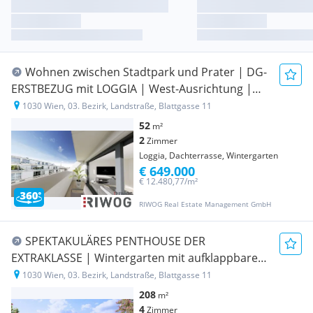
Wohnen zwischen Stadtpark und Prater | DG-
ERSTBEZUG mit LOGGIA | West-Ausrichtung |
Für Eigennutzer oder Anleger | JETZT VR-Tour
1030 Wien, 03. Bezirk, Landstraße, Blattgasse 11
buchen
52
m²
2
Zimmer
Loggia, Dachterrasse, Wintergarten
€ 649.000
€ 12.480,77/m²
RIWOG Real Estate Management GmbH
SPEKTAKULÄRES PENTHOUSE DER
EXTRAKLASSE | Wintergarten mit aufklappbaren
Fensterflächen | ca. 114 m² Dachterrasse mit
1030 Wien, 03. Bezirk, Landstraße, Blattgasse 11
Pool-Option | Schlafzimmer hofseitig | 360°-
208
m²
Tour
4
Zimmer