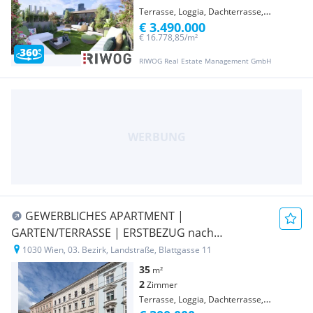
Terrasse, Loggia, Dachterrasse,
€ 3.490.000
Wintergarten
€ 16.778,85/m²
RIWOG Real Estate Management GmbH
GEWERBLICHES APARTMENT |
GARTEN/TERRASSE | ERSTBEZUG nach
Sanierung | In Gehweite zum 1. Bezirk |
1030 Wien, 03. Bezirk, Landstraße, Blattgasse 11
Repräsentatives Jahrhundertwendehaus
35
m²
2
Zimmer
Terrasse, Loggia, Dachterrasse,