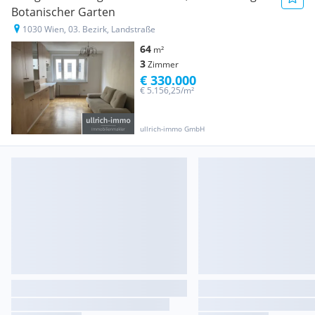
Botanischer Garten
1030 Wien, 03. Bezirk, Landstraße
64
m²
3
Zimmer
€ 330.000
€ 5.156,25/m²
ullrich-immo GmbH