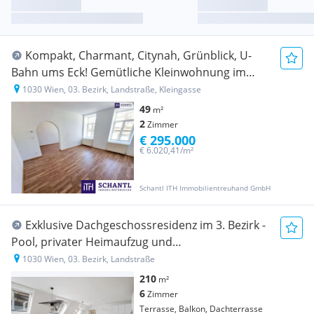
Kompakt, Charmant, Citynah, Grünblick, U-
Bahn ums Eck! Gemütliche Kleinwohnung im
ruhigen Hoftrakt mit Grünblick! 2 toll aufgeteilte
1030 Wien, 03. Bezirk, Landstraße, Kleingasse
Zimmer + Angenehme Ruhelage in 1030 Wien +
49
m²
Schönes Altbauhaus!
2
Zimmer
€ 295.000
€ 6.020,41/m²
Schantl ITH Immobilientreuhand GmbH
Exklusive Dachgeschossresidenz im 3. Bezirk -
Pool, privater Heimaufzug und
außergewöhnliche Freiflächen
1030 Wien, 03. Bezirk, Landstraße
210
m²
6
Zimmer
Terrasse, Balkon, Dachterrasse