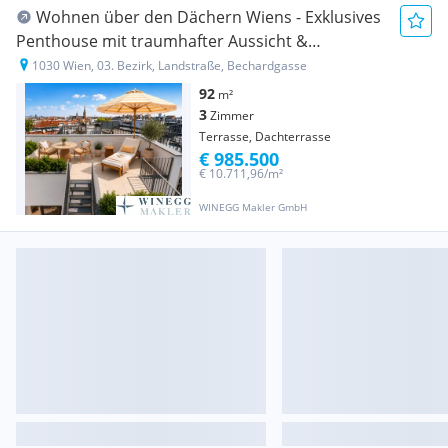
Wohnen über den Dächern Wiens - Exklusives
Penthouse mit traumhafter Aussicht &
Dachterrasse, nächst Stadtpark, Wien Mitte und
1030 Wien, 03. Bezirk, Landstraße, Bechardgasse
Rochusmarkt
92
m²
3
Zimmer
Terrasse, Dachterrasse
€ 985.500
€ 10.711,96/m²
WINEGG Makler GmbH