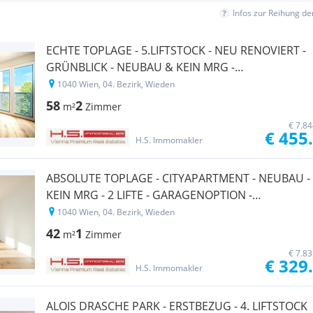
Infos zur Reihung d
ECHTE TOPLAGE - 5.LIFTSTOCK - NEU RENOVIERT -
GRÜNBLICK - NEUBAU & KEIN MRG -
GARAGENOPTION
1040 Wien, 04. Bezirk, Wieden
58
2
m²
Zimmer
€ 7.8
€ 455
H.S. Immomakler
ABSOLUTE TOPLAGE - CITYAPARTMENT - NEUBAU -
KEIN MRG - 2 LIFTE - GARAGENOPTION -
GRÜNBLICK
1040 Wien, 04. Bezirk, Wieden
42
1
m²
Zimmer
€ 7.8
€ 329
H.S. Immomakler
ALOIS DRASCHE PARK - ERSTBEZUG - 4. LIFTSTOCK