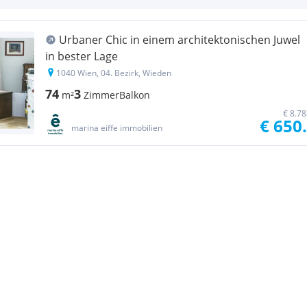
Urbaner Chic in einem architektonischen Juwel
in bester Lage
1040 Wien, 04. Bezirk, Wieden
74
3
m²
Zimmer
Balkon
€ 8.7
€ 650
marina eiffe immobilien