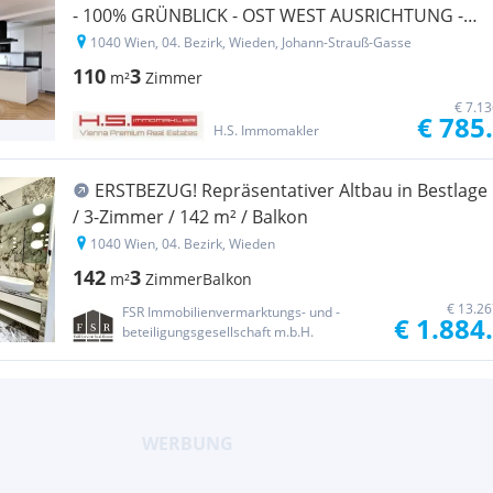
- 100% GRÜNBLICK - OST WEST AUSRICHTUNG -
THERMISCH SANIERTES HAUS
1040 Wien, 04. Bezirk, Wieden, Johann-Strauß-Gasse
110
3
m²
Zimmer
€ 7.1
€ 785
H.S. Immomakler
ERSTBEZUG! Repräsentativer Altbau in Bestlage
/ 3-Zimmer / 142 m² / Balkon
1040 Wien, 04. Bezirk, Wieden
142
3
m²
Zimmer
Balkon
€ 13.26
FSR Immobilienvermarktungs- und -
€ 1.884
beteiligungsgesellschaft m.b.H.