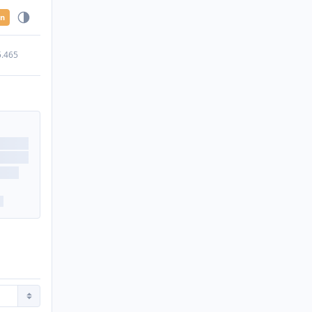
en
5.465