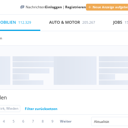
Nachrichten
Einloggen
|
Registrieren
Neue Anzeige aufgeb
OBILIEN
AUTO & MOTOR
JOBS
112.329
205.267
1
en
den
zirk, Wieden
Filter zurücksetzen
4
5
6
7
8
9
Weiter