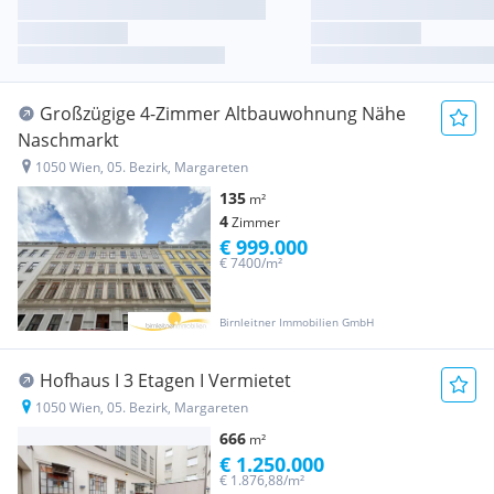
Großzügige 4-Zimmer Altbauwohnung Nähe
Naschmarkt
1050 Wien, 05. Bezirk, Margareten
135
m²
4
Zimmer
€ 999.000
€ 7400/m²
Birnleitner Immobilien GmbH
Hofhaus I 3 Etagen I Vermietet
1050 Wien, 05. Bezirk, Margareten
666
m²
€ 1.250.000
€ 1.876,88/m²