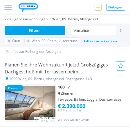
Einloggen
778 Eigentumswohnungen in Wien, 09. Bezirk, Alsergrund
Filtern
Wien
Wien, 09. Bezirk, Alsergrund
Filter zurücksetzen
Infos zur Reihung der Anzeigen
Planen Sie Ihre Wohnzukunft jetzt! Großzügiges
Dachgeschoß mit Terrassen beim
Servitenviertel!
1090 Wien, 09. Bezirk, Alsergrund, Rögergasse 14B
160
m²
Premium
4
Zimmer
Terrasse, Balkon, Loggia, Dachterrasse
€ 2.390.000
€ 14.937,50/m²
WINEGG Makler GmbH