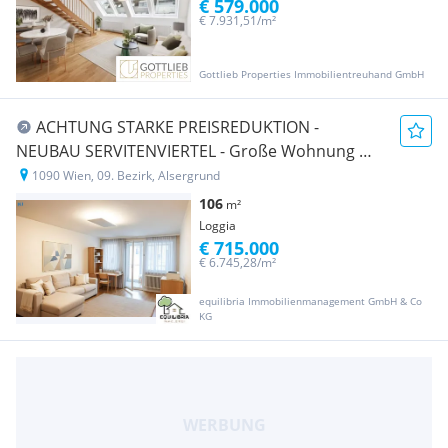
€ 579.000
€ 7.931,51/m²
Gottlieb Properties Immobilientreuhand GmbH
ACHTUNG STARKE PREISREDUKTION -
NEUBAU SERVITENVIERTEL - Große Wohnung mit
Loggia und Grünoase
1090 Wien, 09. Bezirk, Alsergrund
106
m²
Loggia
€ 715.000
€ 6.745,28/m²
equilibria Immobilienmanagement GmbH & Co
KG