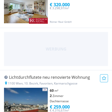
€ 320.000
€ 3.298,97/m²
Römer Real GmbH
Lichtdurchflutete neu renovierte Wohnung
1100 Wien, 10. Bezirk, Favoriten, Karmarschgasse
60
m²
2
Zimmer
Dachterrasse
€ 259.000
€ 4.316,67/m²