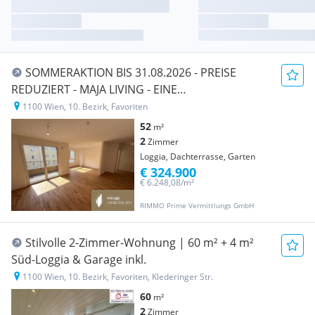
SOMMERAKTION BIS 31.08.2026 - PREISE
REDUZIERT - MAJA LIVING - EINE
UNVERWECHSELBARE PERLE! U-BAHN VOR DER
1100 Wien, 10. Bezirk, Favoriten
TÜRE!
52
m²
2
Zimmer
Loggia, Dachterrasse, Garten
€ 324.900
€ 6.248,08/m²
RIMMO Prime Vermittlungs GmbH
Stilvolle 2-Zimmer-Wohnung | 60 m² + 4 m²
Süd-Loggia & Garage inkl.
1100 Wien, 10. Bezirk, Favoriten, Klederinger Str.
60
m²
2
Zimmer