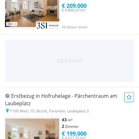
€ 209.000
€ 4.860,47/m²
3SI Makler GmbH
Erstbezug in Hofruhelage - Pärchentraum am
Laubeplatz
1100 Wien, 10. Bezirk, Favoriten, Laubeplatz 2
43
m²
2
Zimmer
€ 199.000
€ 4.627,91/m²