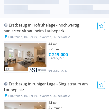
Erstbezug in Hofruhelage - hochwertig
sanierter Altbau beim Laubepark
1100 Wien, 10. Bezirk, Favoriten, Laubeplatz 2
44
m²
2
Zimmer
€ 219.000
€ 4.977,27/m²
3SI Makler GmbH
Erstbezug in ruhiger Lage - Singletraum am
Laubeplatz
1100 Wien, 10. Bezirk, Favoriten, Laubeplatz 2
43
m²
2
Zimmer