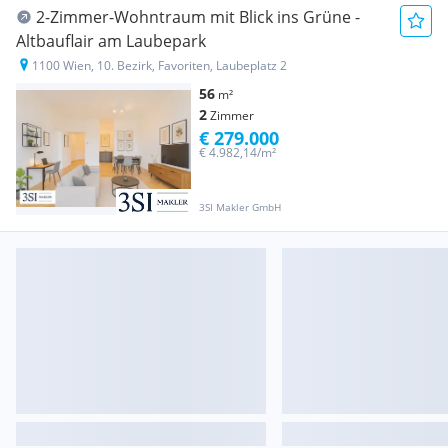
2-Zimmer-Wohntraum mit Blick ins Grüne -
Altbauflair am Laubepark
1100 Wien, 10. Bezirk, Favoriten, Laubeplatz 2
56
m²
2
Zimmer
€ 279.000
€ 4.982,14/m²
3SI Makler GmbH