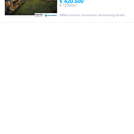
€ 420.500
€ 7250/m²
IMMOcontract Immobilien Vermittlung GmbH