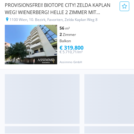
PROVISIONSFREI! BIOTOPE CITY! ZELDA KAPLAN
WEG! WIENERBERG! HELLE 2 ZIMMER MIT
BALKON! RUHIG! EINBAUKÜCHE.
1100 Wien, 10. Bezirk, Favoriten, Zelda Kaplan Weg 8
56
m²
2
Zimmer
Balkon
€ 319.800
€ 5.710,71/m²
Assimmo GmbH