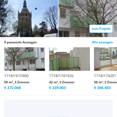
zum Projekt
9 passende Anzeigen
Alle anzeigen
1718/1615900
1718/1741926
1718/174201
50 m², 2 Zimmer
42 m², 2 Zimmer
50 m², 2 Zimm
€ 272.000
€ 339.003
€ 306.403