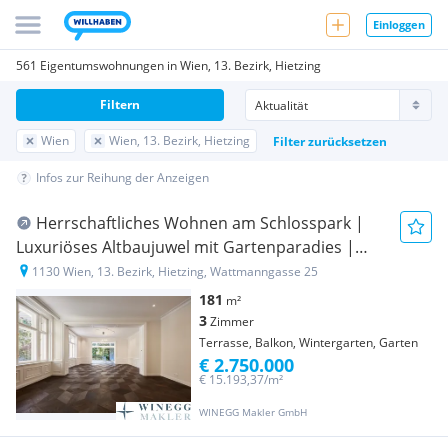
Einloggen
561 Eigentumswohnungen in Wien, 13. Bezirk, Hietzing
Filtern
Wien
Wien, 13. Bezirk, Hietzing
Filter zurücksetzen
Infos zur Reihung der Anzeigen
Herrschaftliches Wohnen am Schlosspark |
Luxuriöses Altbaujuwel mit Gartenparadies |
Privater Weinkeller
1130 Wien, 13. Bezirk, Hietzing, Wattmanngasse 25
181
m²
3
Zimmer
Terrasse, Balkon, Wintergarten, Garten
€ 2.750.000
€ 15.193,37/m²
WINEGG Makler GmbH