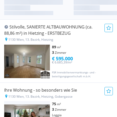
Stilvolle, SANIERTE ALTBAUWOHNUNG (ca.
88,86 m²) in Hietzing - ERSTBEZUG
1130 Wien, 13. Bezirk, Hietzing
89
m²
3
Zimmer
€ 595.000
€ 6.685,39/m²
FSR Immobilienvermarktungs- und -
beteiligungsgesellschaft m.b.H.
Ihre Wohnung - so besonders wie Sie
1130 Wien, 13. Bezirk, Hietzing, Gobergasse
75
m²
3
Zimmer
Loggia