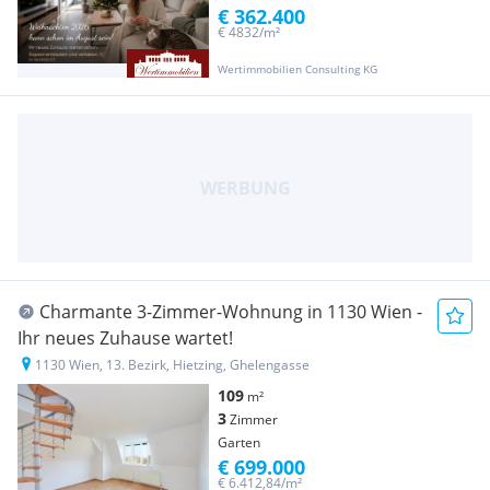
€ 362.400
€ 4832/m²
Wertimmobilien Consulting KG
Charmante 3-Zimmer-Wohnung in 1130 Wien -
Ihr neues Zuhause wartet!
1130 Wien, 13. Bezirk, Hietzing, Ghelengasse
109
m²
3
Zimmer
Garten
€ 699.000
€ 6.412,84/m²