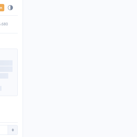
en
5.680