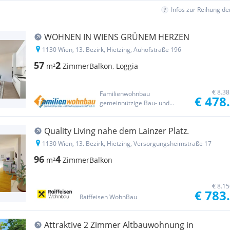
Infos zur Reihung d
WOHNEN IN WIENS GRÜNEM HERZEN
1130 Wien, 13. Bezirk, Hietzing, Auhofstraße 196
57
2
m²
Zimmer
Balkon, Loggia
€ 8.3
Familienwohnbau
€ 478
gemeinnützige Bau- und
Siedlungsgesellschaft m.b.H.
Quality Living nahe dem Lainzer Platz.
1130 Wien, 13. Bezirk, Hietzing, Versorgungsheimstraße 17
96
4
m²
Zimmer
Balkon
€ 8.1
€ 783
Raiffeisen WohnBau
Attraktive 2 Zimmer Altbauwohnung in