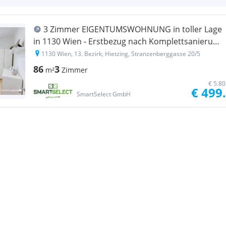
3 Zimmer EIGENTUMSWOHNUNG in toller Lage
in 1130 Wien - Erstbezug nach Komplettsanierung
- provisionsfrei zu verkaufen!
1130 Wien, 13. Bezirk, Hietzing, Stranzenberggasse 20/5
86
3
m²
Zimmer
€ 5.8
€ 499
SmartSelect GmbH