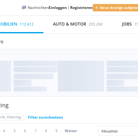
Nachrichten
Einloggen
|
Registrieren
Neue Anzeige aufgeb
OBILIEN
AUTO & MOTOR
JOBS
112.412
205.268
1
ing
zing
irk, Hietzing
Filter zurücksetzen
4
5
6
7
8
9
Weiter