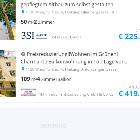
gepflegtem Altbau zum selbst gestalten
1130 Wien, 13. Bezirk, Hietzing, Lilienberggasse 14
50
2
m²
Zimmer
€ 
€ 225
3SI Makler GmbH
Preisreduzierung!!Wohnen im Grünen!
Charmante Balkonwohnung in Top Lage von
Hietzing
1130 Wien, 13. Bezirk, Hietzing, Anton Langer Gasse
109
4
m²
Zimmer
Balkon
€ 3.8
€ 419
4M Immobilien&Consulting GmbH & Co KG