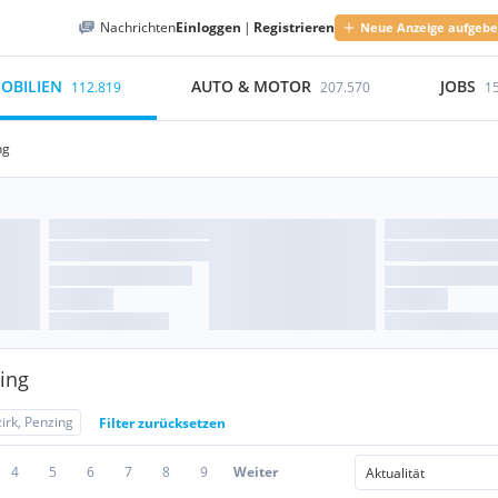
Nachrichten
Einloggen
|
Registrieren
Neue Anzeige aufgeb
OBILIEN
AUTO & MOTOR
JOBS
112.819
207.570
1
ng
ing
irk, Penzing
Filter zurücksetzen
4
5
6
7
8
9
Weiter