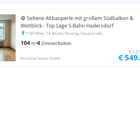
Seltene Altbauperle mit großem Südbalkon &
Weitblick - Top Lage S-Bahn Hadersdorf
1140 Wien, 14. Bezirk, Penzing, Hauptstraße
104
4
m²
Zimmer
Balkon
€ 5.2
€ 549
Kirschner Immo GmbH