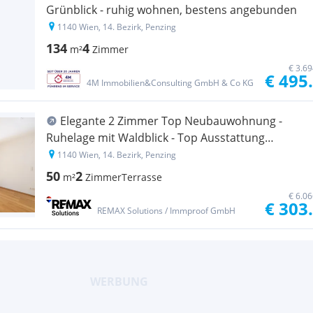
Grünblick - ruhig wohnen, bestens angebunden
1140 Wien, 14. Bezirk, Penzing
134
4
m²
Zimmer
€ 3.6
€ 495
4M Immobilien&Consulting GmbH & Co KG
Elegante 2 Zimmer Top Neubauwohnung -
Ruhelage mit Waldblick - Top Ausstattung
inklusive
1140 Wien, 14. Bezirk, Penzing
50
2
m²
Zimmer
Terrasse
€ 6.0
€ 303
REMAX Solutions / Immproof GmbH