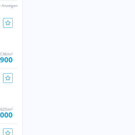
er Anzeigen
97,96/m²
.900
6625/m²
.000