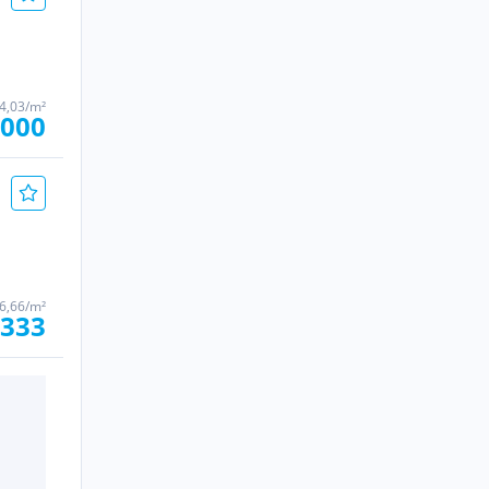
94,03/m²
.000
66,66/m²
.333