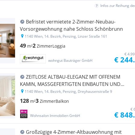
Infos zur Reihung d
Befristet vermietete 2-Zimmer-Neubau-
Vorsorgewohnung nahe Schloss Schönbrunn
1140 Wien, 14. Bezirk, Penzing, Linzer Straße 161
49
2
m²
Zimmer
Loggia
€ 4.9
€ 244
wohngut Bauträger GmbH
ZEITLOSE ALTBAU-ELEGANZ MIT OFFENEM
KAMIN, MASSGEFERTIGTEN EINBAUTEN UND
BALKON INS GRÜNE
1140 Wien, 14. Bezirk, Penzing, Dreyhausenstraße 9
128
3
m²
Zimmer
Balkon
€ 
€ 848
Wohnsalon Immobilien GmbH
Großzügige 4-Zimmer-Altbauwohnung mit