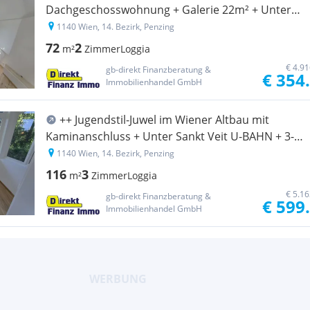
Dachgeschosswohnung + Galerie 22m² + Unter
Sankt Veit U-BAHN +
1140 Wien, 14. Bezirk, Penzing
72
2
m²
Zimmer
Loggia
€ 4.9
gb-direkt Finanzberatung &
€ 354
Immobilienhandel GmbH
++ Jugendstil-Juwel im Wiener Altbau mit
Kaminanschluss + Unter Sankt Veit U-BAHN + 3-
Zimmer + VERANDA 5,33m² ++
1140 Wien, 14. Bezirk, Penzing
116
3
m²
Zimmer
Loggia
€ 5.1
gb-direkt Finanzberatung &
€ 599
Immobilienhandel GmbH