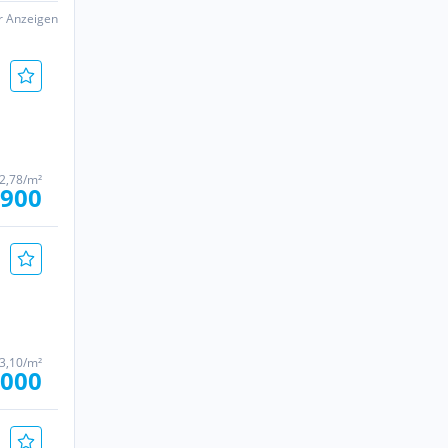
er Anzeigen
52,78/m²
.900
83,10/m²
.000