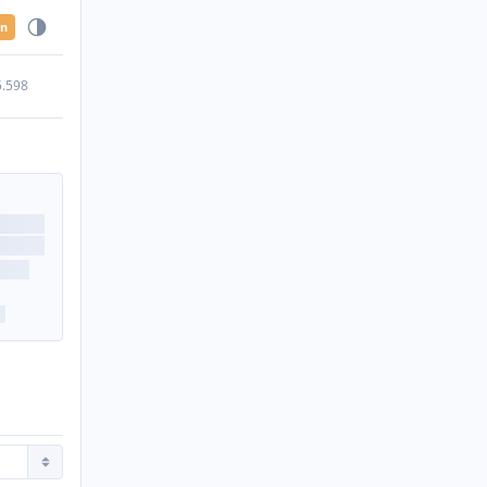
en
5.598