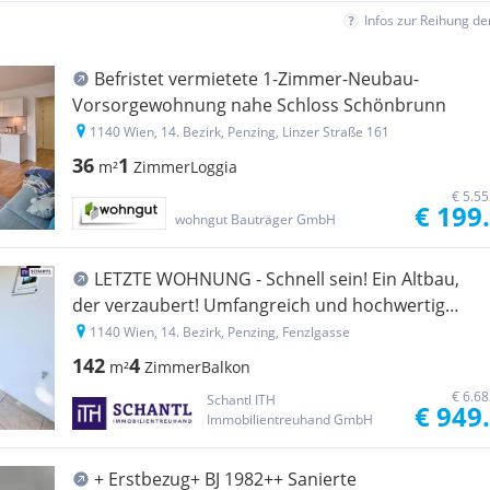
Infos zur Reihung d
Befristet vermietete 1-Zimmer-Neubau-
Vorsorgewohnung nahe Schloss Schönbrunn
1140 Wien, 14. Bezirk, Penzing, Linzer Straße 161
36
1
m²
Zimmer
Loggia
€ 5.5
€ 199
wohngut Bauträger GmbH
LETZTE WOHNUNG - Schnell sein! Ein Altbau,
der verzaubert! Umfangreich und hochwertig
sanierte Wohnschönheit mit großem Balkon und
1140 Wien, 14. Bezirk, Penzing, Fenzlgasse
effizienter Erdwärme! Viel Privatsphäre + Viel
142
4
m²
Zimmer
Balkon
Raum + Viel Grün!
€ 6.6
Schantl ITH
€ 949
Immobilientreuhand GmbH
+ Erstbezug+ BJ 1982++ Sanierte