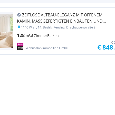
ZEITLOSE ALTBAU-ELEGANZ MIT OFFENEM
KAMIN, MASSGEFERTIGTEN EINBAUTEN UND
BALKON INS GRÜNE
1140 Wien, 14. Bezirk, Penzing, Dreyhausenstraße 9
128
3
m²
Zimmer
Balkon
€ 
€ 848
Wohnsalon Immobilien GmbH