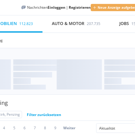
Nachrichten
Einloggen
|
Registrieren
Neue Anzeige aufgeb
OBILIEN
AUTO & MOTOR
JOBS
112.823
207.735
1
ng
ing
irk, Penzing
Filter zurücksetzen
4
5
6
7
8
9
Weiter