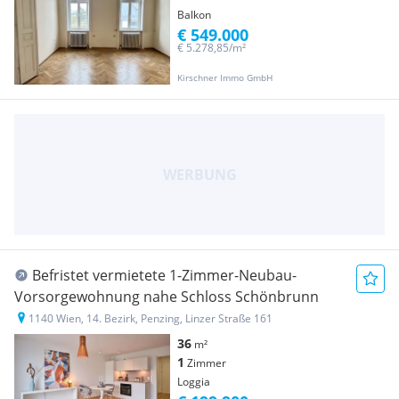
Balkon
€ 549.000
€ 5.278,85/m²
Kirschner Immo GmbH
Befristet vermietete 1-Zimmer-Neubau-
Vorsorgewohnung nahe Schloss Schönbrunn
1140 Wien, 14. Bezirk, Penzing, Linzer Straße 161
36
m²
1
Zimmer
Loggia