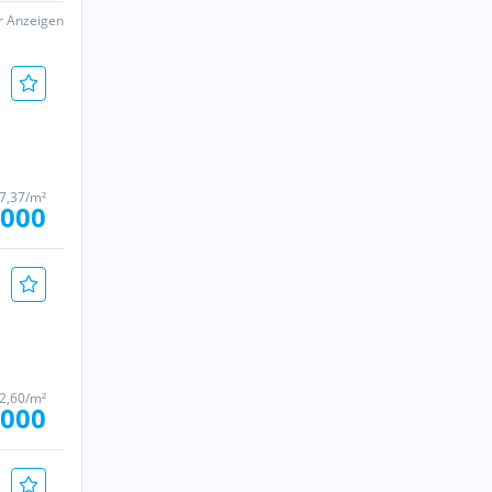
er Anzeigen
47,37/m²
.000
02,60/m²
.000