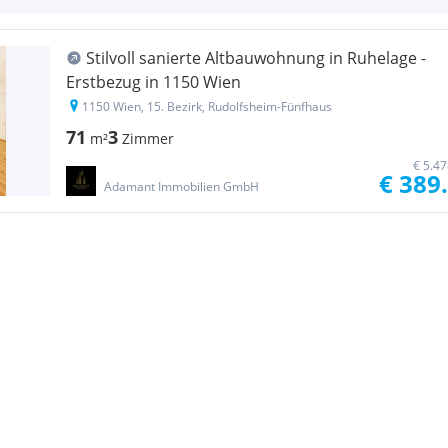
Stilvoll sanierte Altbauwohnung in Ruhelage -
Erstbezug in 1150 Wien
1150 Wien, 15. Bezirk, Rudolfsheim-Fünfhaus
71
3
m²
Zimmer
€ 5.4
€ 389
Adamant Immobilien GmbH