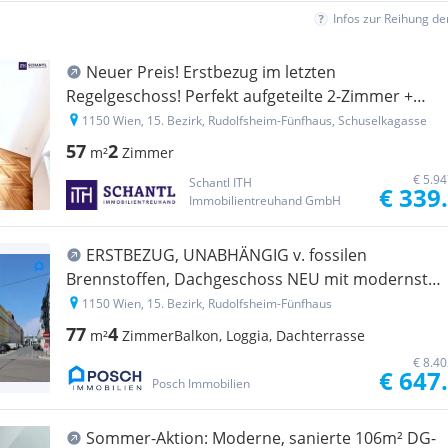
Infos zur Reihung d
Neuer Preis! Erstbezug im letzten
Regelgeschoss! Perfekt aufgeteilte 2-Zimmer +
Grüner Innenhof + Ruhelage + Schönes
1150 Wien, 15. Bezirk, Rudolfsheim-Fünfhaus, Schuselkagasse
Altbauhaus + TOP Infrastruktur und Anbindung!
57
2
m²
Zimmer
Jetzt zugreifen!
€ 5.9
Schantl ITH
€ 339
Immobilientreuhand GmbH
ERSTBEZUG, UNABHÄNGIG v. fossilen
Brennstoffen, Dachgeschoss NEU mit modernster
Ausstattung 77,07m² Wohnfläche, 3 Zimmer plus
1150 Wien, 15. Bezirk, Rudolfsheim-Fünfhaus
Nebenräume, auch Altbau Etagen-Wohnungen,
77
4
m²
Zimmer
Balkon, Loggia, Dachterrasse
Wärmepumpe, Klima
€ 8.4
€ 647
Posch Immobilien
Sommer-Aktion: Moderne, sanierte 106m² DG-