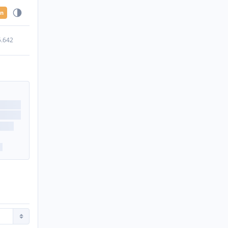
en
5.642