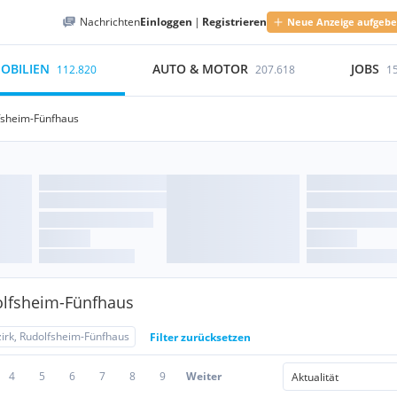
Nachrichten
Einloggen
|
Registrieren
Neue Anzeige aufgeb
OBILIEN
AUTO & MOTOR
JOBS
112.820
207.618
1
lfsheim-Fünfhaus
olfsheim-Fünfhaus
zirk, Rudolfsheim-Fünfhaus
Filter zurücksetzen
4
5
6
7
8
9
Weiter