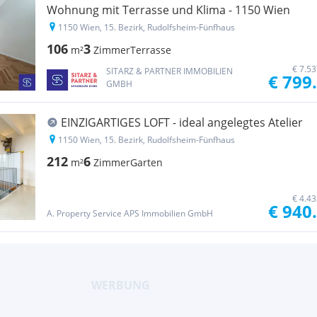
Wohnung mit Terrasse und Klima - 1150 Wien
1150 Wien, 15. Bezirk, Rudolfsheim-Fünfhaus
106
3
m²
Zimmer
Terrasse
€ 7.5
SITARZ & PARTNER IMMOBILIEN
€ 799
GMBH
EINZIGARTIGES LOFT - ideal angelegtes Atelier
1150 Wien, 15. Bezirk, Rudolfsheim-Fünfhaus
212
6
m²
Zimmer
Garten
€ 4.4
€ 940
A. Property Service APS Immobilien GmbH