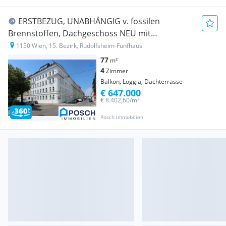
ERSTBEZUG, UNABHÄNGIG v. fossilen
Brennstoffen, Dachgeschoss NEU mit
modernster Ausstattung 77,07m² Wohnfläche, 3
1150 Wien, 15. Bezirk, Rudolfsheim-Fünfhaus
Zimmer plus Nebenräume, auch Altbau Etagen-
77
m²
Wohnungen, Wärmepumpe, Klima
4
Zimmer
Balkon, Loggia, Dachterrasse
€ 647.000
€ 8.402,60/m²
Posch Immobilien