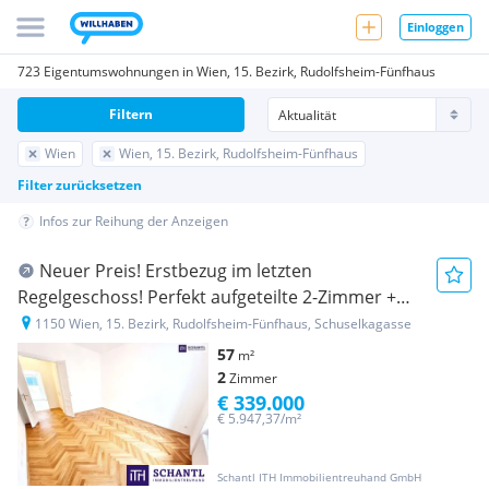
Einloggen
723 Eigentumswohnungen in Wien, 15. Bezirk, Rudolfsheim-Fünfhaus
Filtern
Wien
Wien, 15. Bezirk, Rudolfsheim-Fünfhaus
Filter zurücksetzen
Infos zur Reihung der Anzeigen
Neuer Preis! Erstbezug im letzten
Regelgeschoss! Perfekt aufgeteilte 2-Zimmer +
Grüner Innenhof + Ruhelage + Schönes
1150 Wien, 15. Bezirk, Rudolfsheim-Fünfhaus, Schuselkagasse
Altbauhaus + TOP Infrastruktur und Anbindung!
57
m²
Jetzt zugreifen!
2
Zimmer
€ 339.000
€ 5.947,37/m²
Schantl ITH Immobilientreuhand GmbH