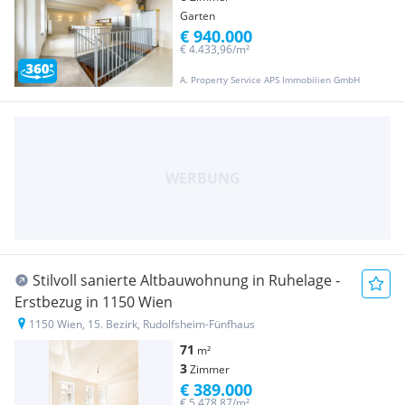
Garten
€ 940.000
€ 4.433,96/m²
A. Property Service APS Immobilien GmbH
Stilvoll sanierte Altbauwohnung in Ruhelage -
Erstbezug in 1150 Wien
1150 Wien, 15. Bezirk, Rudolfsheim-Fünfhaus
71
m²
3
Zimmer
€ 389.000
€ 5.478,87/m²