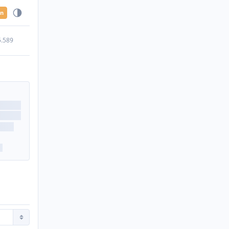
en
5.589