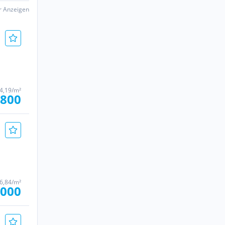
er Anzeigen
74,19/m²
.800
36,84/m²
.000