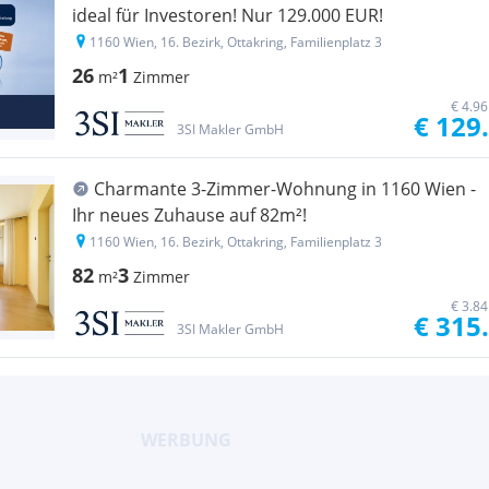
ideal für Investoren! Nur 129.000 EUR!
1160 Wien, 16. Bezirk, Ottakring, Familienplatz 3
26
1
m²
Zimmer
€ 4.9
€ 129
3SI Makler GmbH
Charmante 3-Zimmer-Wohnung in 1160 Wien -
Ihr neues Zuhause auf 82m²!
1160 Wien, 16. Bezirk, Ottakring, Familienplatz 3
82
3
m²
Zimmer
€ 3.8
€ 315
3SI Makler GmbH