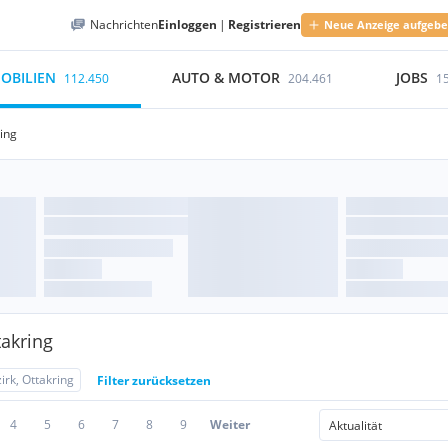
Nachrichten
Einloggen
|
Registrieren
Neue Anzeige aufgeb
OBILIEN
AUTO & MOTOR
JOBS
112.450
204.461
1
ring
takring
irk, Ottakring
Filter zurücksetzen
4
5
6
7
8
9
Weiter