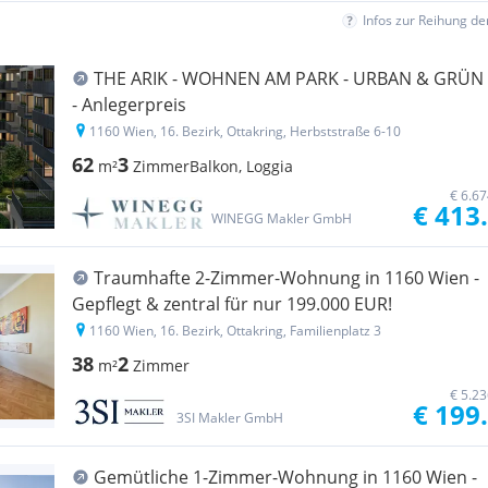
Infos zur Reihung d
THE ARIK - WOHNEN AM PARK - URBAN & GRÜN
- Anlegerpreis
1160 Wien, 16. Bezirk, Ottakring, Herbststraße 6-10
62
3
m²
Zimmer
Balkon, Loggia
€ 6.6
€ 413
WINEGG Makler GmbH
Traumhafte 2-Zimmer-Wohnung in 1160 Wien -
Gepflegt & zentral für nur 199.000 EUR!
1160 Wien, 16. Bezirk, Ottakring, Familienplatz 3
38
2
m²
Zimmer
€ 5.2
€ 199
3SI Makler GmbH
Gemütliche 1-Zimmer-Wohnung in 1160 Wien -