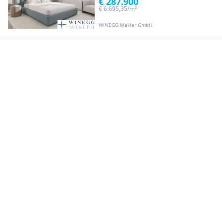
€ 287.900
€ 6.695,35/m²
WINEGG Makler GmbH