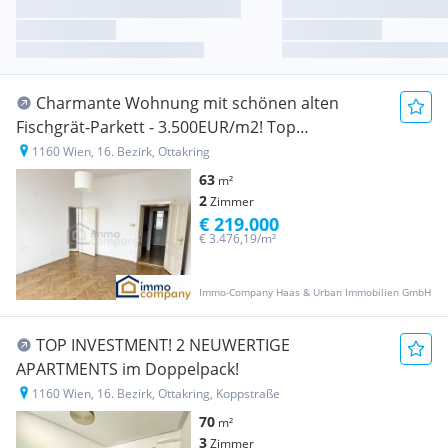
Charmante Wohnung mit schönen alten
Fischgrät-Parkett - 3.500EUR/m2! Top
Eckzinshaus
1160 Wien, 16. Bezirk, Ottakring
63
m²
2
Zimmer
€ 219.000
€ 3.476,19/m²
Immo-Company Haas & Urban Immobilien GmbH
TOP INVESTMENT! 2 NEUWERTIGE
APARTMENTS im Doppelpack!
1160 Wien, 16. Bezirk, Ottakring, Koppstraße
70
m²
3
Zimmer