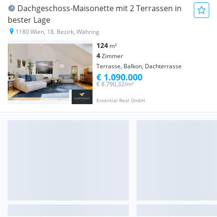
Dachgeschoss-Maisonette mit 2 Terrassen in
bester Lage
1180 Wien, 18. Bezirk, Währing
124
m²
4
Zimmer
Terrasse, Balkon, Dachterrasse
€ 1.090.000
€ 8.790,32/m²
Essential Real GmbH