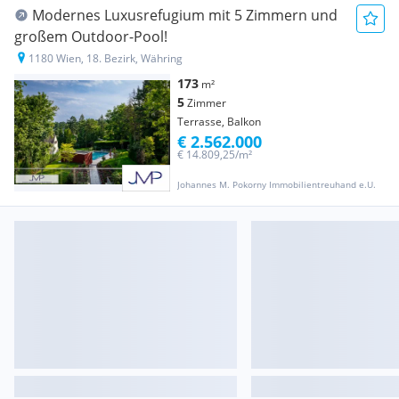
Modernes Luxusrefugium mit 5 Zimmern und
großem Outdoor-Pool!
1180 Wien, 18. Bezirk, Währing
173
m²
5
Zimmer
Terrasse, Balkon
€ 2.562.000
€ 14.809,25/m²
Johannes M. Pokorny Immobilientreuhand e.U.