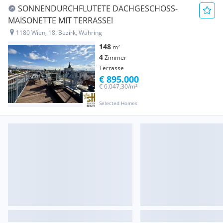
SONNENDURCHFLUTETE DACHGESCHOSS-
MAISONETTE MIT TERRASSE!
1180 Wien, 18. Bezirk, Währing
148
m²
4
Zimmer
Terrasse
€ 895.000
€ 6.047,30/m²
Selected Homes