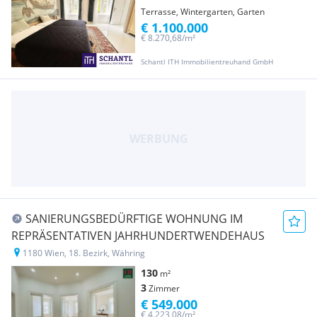
Terrasse, Wintergarten, Garten
€ 1.100.000
€ 8.270,68/m²
Schantl ITH Immobilientreuhand GmbH
SANIERUNGSBEDÜRFTIGE WOHNUNG IM
REPRÄSENTATIVEN JAHRHUNDERTWENDEHAUS
1180 Wien, 18. Bezirk, Währing
130
m²
3
Zimmer
€ 549.000
€ 4.223,08/m²