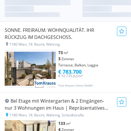
SONNE. FREIRAUM. WOHNQUALITÄT. IHR
RÜCKZUG IM DACHGESCHOSS.
1180 Wien, 18. Bezirk, Währing
73
m²
3
Zimmer
Terrasse, Balkon, Loggia
€ 783.700
€ 10.735,62/m²
Tom Krauss Immo GmbH
Bel Etage mit Wintergarten & 2 Eingängen-
nur 3 Wohnungen im Haus | Repräsentatives
Wohnen auf 133 m²
1180 Wien, 18. Bezirk, Währing, Scheidlstraße
133
m²
4
Zimmer