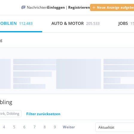
Nachrichten
Einloggen
|
Registrieren
Neue Anzeige aufgeb
OBILIEN
AUTO & MOTOR
JOBS
112.483
205.533
1
ng
bling
irk, Döbling
Filter zurücksetzen
4
5
6
7
8
9
Weiter