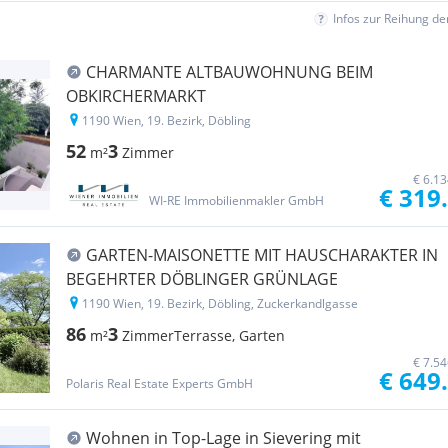
Infos zur Reihung d
CHARMANTE ALTBAUWOHNUNG BEIM
OBKIRCHERMARKT
1190 Wien, 19. Bezirk, Döbling
52
3
m²
Zimmer
€ 6.1
€ 319
WI-RE Immobilienmakler GmbH
GARTEN-MAISONETTE MIT HAUSCHARAKTER IN
BEGEHRTER DÖBLINGER GRÜNLAGE
1190 Wien, 19. Bezirk, Döbling, Zuckerkandlgasse
86
3
m²
Zimmer
Terrasse, Garten
€ 7.5
€ 649
Polaris Real Estate Experts GmbH
Wohnen in Top-Lage in Sievering mit