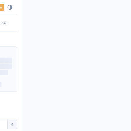
en
5.540