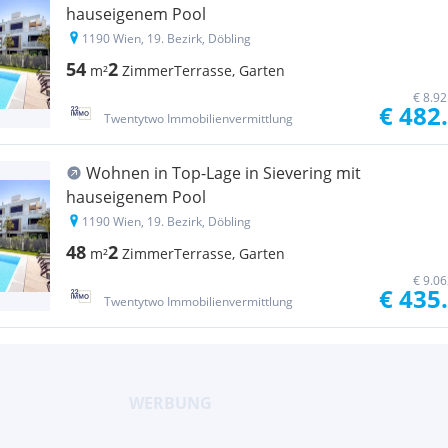
hauseigenem Pool
1190 Wien, 19. Bezirk, Döbling
54
2
m²
Zimmer
Terrasse, Garten
€ 8.9
€ 482
Twentytwo Immobilienvermittlung
Wohnen in Top-Lage in Sievering mit
hauseigenem Pool
1190 Wien, 19. Bezirk, Döbling
48
2
m²
Zimmer
Terrasse, Garten
€ 9.0
€ 435
Twentytwo Immobilienvermittlung