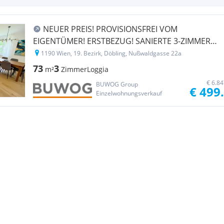
NEUER PREIS! PROVISIONSFREI VOM
EIGENTÜMER! ERSTBEZUG! SANIERTE 3-ZIMMER
WOHNUNG MIT LOGGIA NÄHE RUDOLFINERHAUS!
1190 Wien, 19. Bezirk, Döbling, Nußwaldgasse 22a
73
3
m²
Zimmer
Loggia
€ 6.8
BUWOG Group
€ 499
Einzelwohnungsverkauf