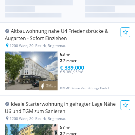
Altbauwohnung nahe U4 Friedensbrücke &
Augarten - Sofort Einziehen
1200 Wien, 20. Bezirk, Brigittenau
63
m²
2
Zimmer
€ 339.000
€ 5.380,95/m²
RIMMO Prime Vermittlungs GmbH
Ideale Starterwohnung in gefragter Lage Nähe
U6 und TGM zum Sanieren
1200 Wien, 20. Bezirk, Brigittenau
57
m²
2
Zimmer