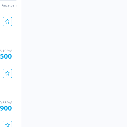
er Anzeigen
26,19/m²
.500
80,65/m²
.900