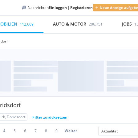
Nachrichten
Einloggen
|
Registrieren
Neue Anzeige aufgeb
OBILIEN
AUTO & MOTOR
JOBS
112.669
206.751
1
sdorf
ridsdorf
irk, Floridsdorf
Filter zurücksetzen
4
5
6
7
8
9
Weiter