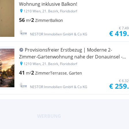
Wohnung inklusive Balkon!
1210 Wien, 21. Bezirk, Floridsdorf
56
2
m²
Zimmer
Balkon
€ 7.4
€ 419
NESTOR Immobilien GmbH & Co KG
Provisionsfreier Erstbezug | Moderne 2-
Zimmer-Gartenwohnung nahe der Donauinsel -
Wohnen am Donaufeld
1210 Wien, 21. Bezirk, Floridsdorf
41
2
m²
Zimmer
Terrasse, Garten
€ 6.3
€ 259
NESTOR Immobilien GmbH & Co KG