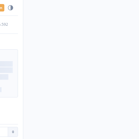
en
5.592