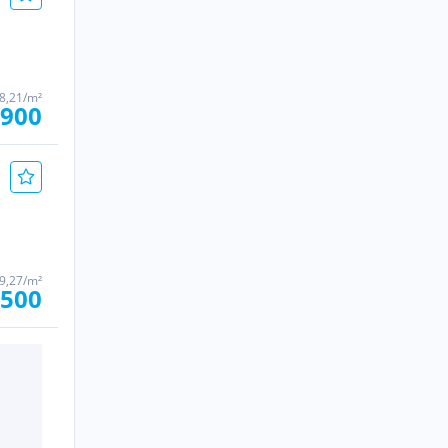
98,21/m²
.900
29,27/m²
.500