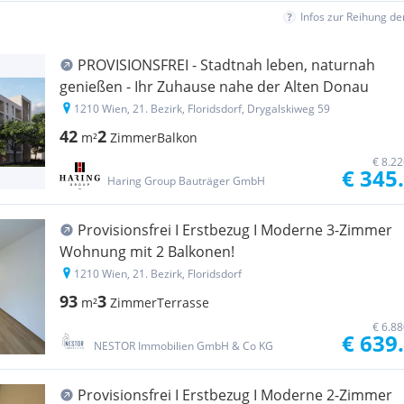
Infos zur Reihung d
PROVISIONSFREI - Stadtnah leben, naturnah
genießen - Ihr Zuhause nahe der Alten Donau
1210 Wien, 21. Bezirk, Floridsdorf, Drygalskiweg 59
42
2
m²
Zimmer
Balkon
€ 8.2
€ 345
Haring Group Bauträger GmbH
Provisionsfrei I Erstbezug I Moderne 3-Zimmer
Wohnung mit 2 Balkonen!
1210 Wien, 21. Bezirk, Floridsdorf
93
3
m²
Zimmer
Terrasse
€ 6.8
€ 639
NESTOR Immobilien GmbH & Co KG
Provisionsfrei I Erstbezug I Moderne 2-Zimmer