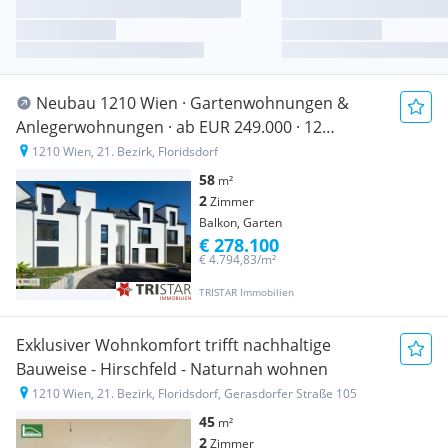
Neubau 1210 Wien · Gartenwohnungen &
Anlegerwohnungen · ab EUR 249.000 · 12
Einheiten · Erstbezug!
1210 Wien, 21. Bezirk, Floridsdorf
58
m²
2
Zimmer
Balkon, Garten
€ 278.100
€ 4.794,83/m²
TRISTAR Immobilien
Exklusiver Wohnkomfort trifft nachhaltige
Bauweise - Hirschfeld - Naturnah wohnen
1210 Wien, 21. Bezirk, Floridsdorf, Gerasdorfer Straße 105
45
m²
2
Zimmer