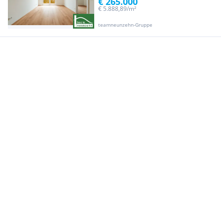
€ 265.000
€ 5.888,89/m²
teamneunzehn-Gruppe