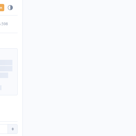
en
5.598