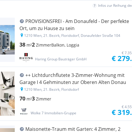
Infos zur Reihung d
PROVISIONSFREI - Am Donaufeld - Der perfekte
Ort, um zu Hause zu sein
1210 Wien, 21. Bezirk, Floridsdorf, Donaufelder Straße 104
38
2
m²
Zimmer
Balkon, Loggia
€ 7.3
€ 279
Haring Group Bauträger GmbH
++ Lichtdurchflutete 3-Zimmer-Wohnung mit
Garage I 4 Gehminuten zur Oberen Alten Donau
1210 Wien, 21. Bezirk, Floridsdorf
70
3
m²
Zimmer
€ 4.5
€ 319
Wolke 7 Immobilien-Gruppe
Maisonette-Traum mit Garten: 4 Zimmer, 2