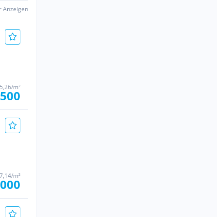
er Anzeigen
55,26/m²
.500
57,14/m²
.000