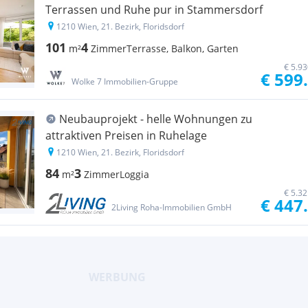
Terrassen und Ruhe pur in Stammersdorf
1210 Wien, 21. Bezirk, Floridsdorf
101
4
m²
Zimmer
Terrasse, Balkon, Garten
€ 5.9
€ 599
Wolke 7 Immobilien-Gruppe
Neubauprojekt - helle Wohnungen zu
attraktiven Preisen in Ruhelage
1210 Wien, 21. Bezirk, Floridsdorf
84
3
m²
Zimmer
Loggia
€ 5.3
€ 447
2Living Roha-Immobilien GmbH