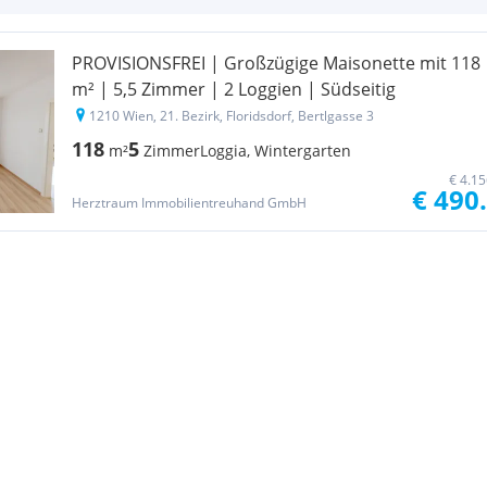
PROVISIONSFREI | Großzügige Maisonette mit 118
m² | 5,5 Zimmer | 2 Loggien | Südseitig
1210 Wien, 21. Bezirk, Floridsdorf, Bertlgasse 3
118
5
m²
Zimmer
Loggia, Wintergarten
€ 4.1
€ 490
Herztraum Immobilientreuhand GmbH