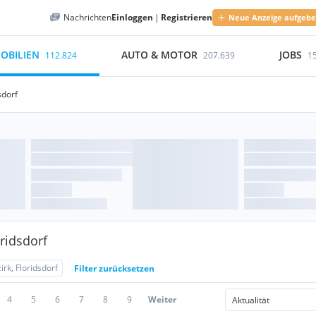
Nachrichten
Einloggen
|
Registrieren
Neue Anzeige aufgeb
OBILIEN
AUTO & MOTOR
JOBS
112.824
207.639
1
sdorf
ridsdorf
irk, Floridsdorf
Filter zurücksetzen
4
5
6
7
8
9
Weiter