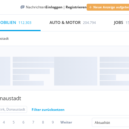
Nachrichten
Einloggen
|
Registrieren
Neue Anzeige aufgeb
OBILIEN
AUTO & MOTOR
JOBS
112.303
204.794
1
ustadt
onaustadt
zirk, Donaustadt
Filter zurücksetzen
4
5
6
7
8
9
Weiter