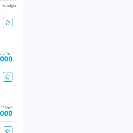
er Anzeigen
17,24/m²
.000
4250/m²
.000