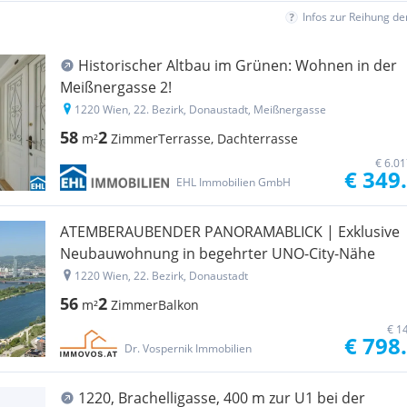
Infos zur Reihung d
Historischer Altbau im Grünen: Wohnen in der
Meißnergasse 2!
1220 Wien, 22. Bezirk, Donaustadt, Meißnergasse
58
2
m²
Zimmer
Terrasse, Dachterrasse
€ 6.0
€ 349
EHL Immobilien GmbH
ATEMBERAUBENDER PANORAMABLICK | Exklusive
Neubauwohnung in begehrter UNO-City-Nähe
1220 Wien, 22. Bezirk, Donaustadt
56
2
m²
Zimmer
Balkon
€ 1
€ 798
Dr. Vospernik Immobilien
1220, Brachelligasse, 400 m zur U1 bei der