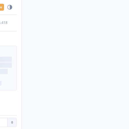
en
5.418