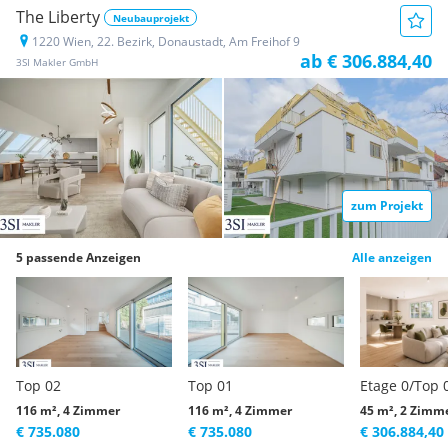
The Liberty
Neubauprojekt
1220 Wien, 22. Bezirk, Donaustadt, Am Freihof 9
ab € 306.884,40
3SI Makler GmbH
zum Projekt
5 passende Anzeigen
Alle anzeigen
Top 02
Top 01
Etage 0/Top 
116 m², 4 Zimmer
116 m², 4 Zimmer
45 m², 2 Zimm
€ 735.080
€ 735.080
€ 306.884,40