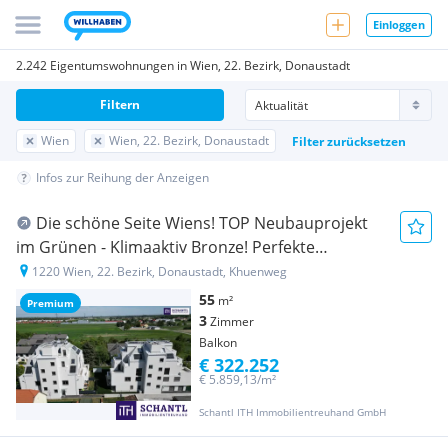
Einloggen
2.242 Eigentumswohnungen in Wien, 22. Bezirk, Donaustadt
Filtern
Wien
Wien, 22. Bezirk, Donaustadt
Filter zurücksetzen
Infos zur Reihung der Anzeigen
Die schöne Seite Wiens! TOP Neubauprojekt
im Grünen - Klimaaktiv Bronze! Perfekte
Raumaufteilung + Luftwärmepumpe und
1220 Wien, 22. Bezirk, Donaustadt, Khuenweg
Solaranlage + Grün- und Ruhelage + Garage!
55
m²
Premium
3
Zimmer
Balkon
€ 322.252
€ 5.859,13/m²
Schantl ITH Immobilientreuhand GmbH