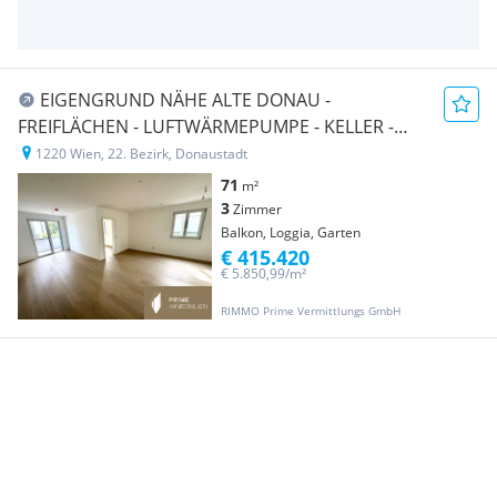
EIGENGRUND NÄHE ALTE DONAU -
FREIFLÄCHEN - LUFTWÄRMEPUMPE - KELLER -
GARAGE - U-BAHN!
1220 Wien, 22. Bezirk, Donaustadt
71
m²
3
Zimmer
Balkon, Loggia, Garten
€ 415.420
€ 5.850,99/m²
RIMMO Prime Vermittlungs GmbH