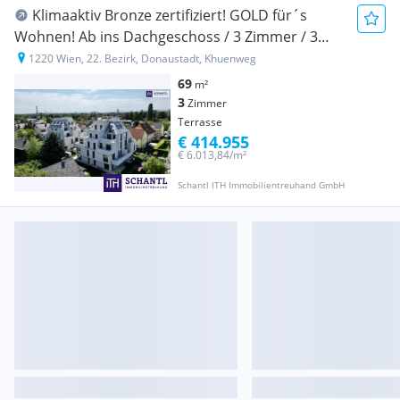
Klimaaktiv Bronze zertifiziert! GOLD für´s
Wohnen! Ab ins Dachgeschoss / 3 Zimmer / 3
Terrassen / Viel Lebensqualität! Wärmepumpe
1220 Wien, 22. Bezirk, Donaustadt, Khuenweg
und Solaranlage + Naturnahe Gewässer ums Eck!
69
m²
3
Zimmer
Terrasse
€ 414.955
€ 6.013,84/m²
Schantl ITH Immobilientreuhand GmbH