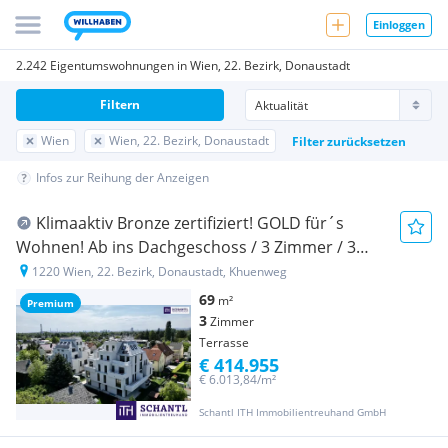
Einloggen
2.242 Eigentumswohnungen in Wien, 22. Bezirk, Donaustadt
Filtern
Wien
Wien, 22. Bezirk, Donaustadt
Filter zurücksetzen
Infos zur Reihung der Anzeigen
Klimaaktiv Bronze zertifiziert! GOLD für´s
Wohnen! Ab ins Dachgeschoss / 3 Zimmer / 3
Terrassen / Viel Lebensqualität! Wärmepumpe
1220 Wien, 22. Bezirk, Donaustadt, Khuenweg
und Solaranlage + Naturnahe Gewässer ums Eck!
69
m²
Premium
3
Zimmer
Terrasse
€ 414.955
€ 6.013,84/m²
Schantl ITH Immobilientreuhand GmbH