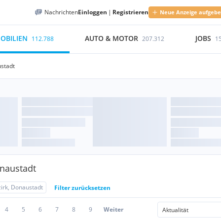
Nachrichten
Einloggen
|
Registrieren
Neue Anzeige aufgeb
OBILIEN
AUTO & MOTOR
JOBS
112.788
207.312
1
ustadt
onaustadt
zirk, Donaustadt
Filter zurücksetzen
4
5
6
7
8
9
Weiter