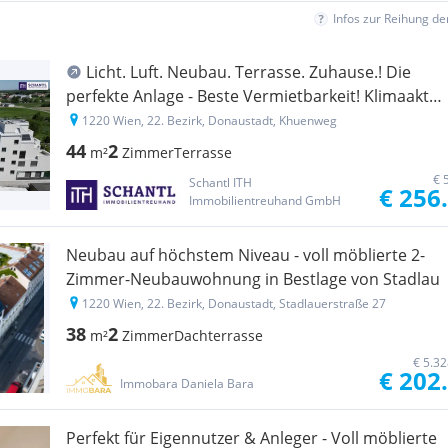
Infos zur Reihung d
Licht. Luft. Neubau. Terrasse. Zuhause.! Die
perfekte Anlage - Beste Vermietbarkeit! Klimaaktiv
Bronze! Ideale Kleinwohnung + Ruhige
1220 Wien, 22. Bezirk, Donaustadt, Khuenweg
Seitengasse + Luftwärmepumpe und Solaranlage
44
2
m²
Zimmer
Terrasse
+ Garage!
€ 
Schantl ITH
€ 256
Immobilientreuhand GmbH
Neubau auf höchstem Niveau - voll möblierte 2-
Zimmer-Neubauwohnung in Bestlage von Stadlau
1220 Wien, 22. Bezirk, Donaustadt, Stadlauerstraße 27
38
2
m²
Zimmer
Dachterrasse
€ 5.3
€ 202
Immobara Daniela Bara
Perfekt für Eigennutzer & Anleger - Voll möblierte