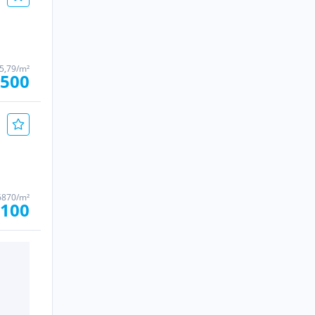
65,79/m²
.500
6870/m²
.100