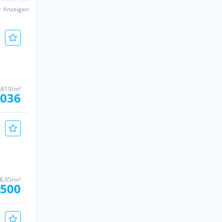
er Anzeigen
5819/m²
.036
28,95/m²
.500