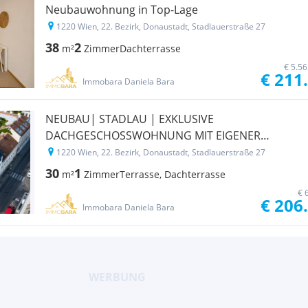
Neubauwohnung in Top-Lage
1220 Wien, 22. Bezirk, Donaustadt, Stadlauerstraße 27
38
2
m²
Zimmer
Dachterrasse
€ 5.5
€ 211
Immobara Daniela Bara
NEUBAU| STADLAU | EXKLUSIVE
DACHGESCHOSSWOHNUNG MIT EIGENER
TERRASSE
1220 Wien, 22. Bezirk, Donaustadt, Stadlauerstraße 27
30
1
m²
Zimmer
Terrasse, Dachterrasse
€ 
€ 206
Immobara Daniela Bara