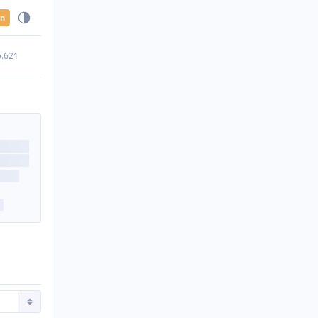
en
5.621