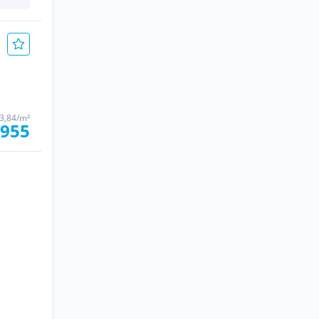
13,84/m²
.955