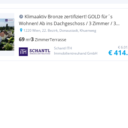
Klimaaktiv Bronze zertifiziert! GOLD für´s
Wohnen! Ab ins Dachgeschoss / 3 Zimmer / 3
Terrassen / Viel Lebensqualität! Wärmepumpe
1220 Wien, 22. Bezirk, Donaustadt, Khuenweg
und Solaranlage + Naturnahe Gewässer ums Eck!
69
3
m²
Zimmer
Terrasse
€ 6.0
Schantl ITH
€ 414
Immobilientreuhand GmbH