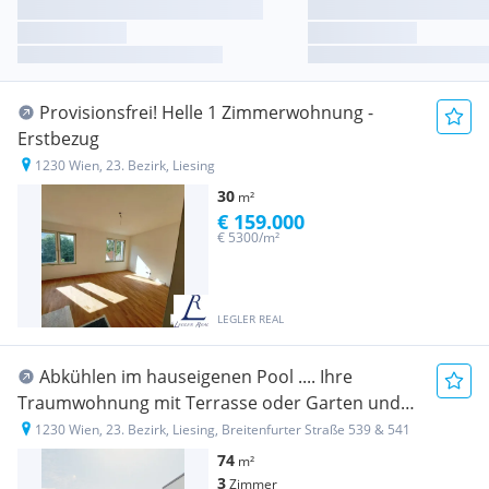
Provisionsfrei! Helle 1 Zimmerwohnung -
Erstbezug
1230 Wien, 23. Bezirk, Liesing
30
m²
€ 159.000
€ 5300/m²
LEGLER REAL
Abkühlen im hauseigenen Pool .... Ihre
Traumwohnung mit Terrasse oder Garten und
Fernblick Nähe Maurer Wald PROVISIONSFREI !!
1230 Wien, 23. Bezirk, Liesing, Breitenfurter Straße 539 & 541
74
m²
3
Zimmer