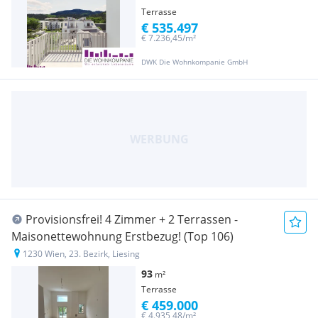
Terrasse
€ 535.497
€ 7.236,45/m²
DWK Die Wohnkompanie GmbH
Provisionsfrei! 4 Zimmer + 2 Terrassen -
Maisonettewohnung Erstbezug! (Top 106)
1230 Wien, 23. Bezirk, Liesing
93
m²
Terrasse
€ 459.000
€ 4.935,48/m²