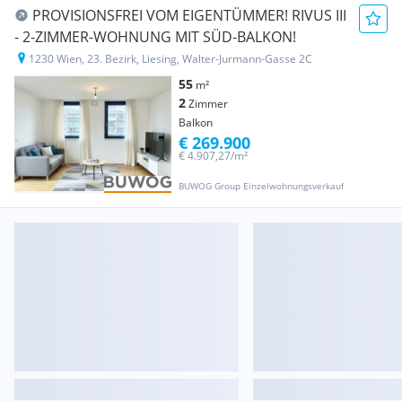
PROVISIONSFREI VOM EIGENTÜMMER! RIVUS III
- 2-ZIMMER-WOHNUNG MIT SÜD-BALKON!
1230 Wien, 23. Bezirk, Liesing, Walter-Jurmann-Gasse 2C
55
m²
2
Zimmer
Balkon
€ 269.900
€ 4.907,27/m²
BUWOG Group Einzelwohnungsverkauf